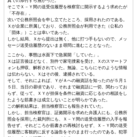
真での添付すら無かった。
そこでＸ－Ｙ間の送受信履歴を検察官に開示するよう求めたが
「不存在」。
次いで公務所照会を申し立てたところ、採用されたのである。
Ｘが企業に所属しており、公務所照会が利用できた（公私の
「団体」）ことは幸いであった。
しかし結局、Ｘから提出は無く、他に打つ手もないので、メッ
セージ送受信履歴のないまま尋問に進むこととなった。
ここから、事態は水面下で急展開「していた」。
Ｘは証言後ほどなく、別件で家宅捜索を受け、Ｘのスマートフ
ォンも押収、解析されていた。無論、こちらにそのような情報
は伝わらない。Ｘはその後、逮捕されている。
そして、それによれば、ＹがＡへの融資話を知ったのが５月１
５日、当日の昼頃であり、それまで融資話に一切、関わってお
らず、従って、ＸＹが担保を条件に融資に応じるかの相談をし
たような筋書きは成立しないことが明らかであった。
この解析結果は、担当検察官にも報告されていた。
しかし、担当検察官は、証拠開示を求めた弁護人にも、公務所
照会を採用した裁判所にも、Ｘ－Ｙ間の送受信履歴の入手を報
告せず、それどころか筋書きの再検討もせず、Ｘ－Ｙ間の送受
信履歴に客観的に反する論告をそのまま行ったのである。犯罪