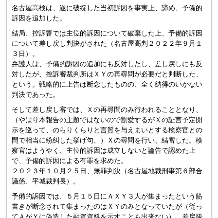
名古屋高検は、遂に破綻した当初訴因を事実上、諦め、予備的
訴因を追加した。
結局、控訴審では主位的訴因について破棄した上、予備的訴因
について差し戻し判決がされた（名古屋高判２０２２年９月１
３日）。
弁護人は、予備的訴因の追加にも反対したし、差し戻しにも反
対したが、控訴審裁判所はＸＹの再尋問が必要だと判断した、
という。戦略的に上告は断念したものの、全く納得のいかない
判決であった。
そして差し戻し審では、Ｘの再尋問のみ行われることとなり、
（やはり本報告の主題ではないので割愛するがＸの証言予定開
示を巡って、のらりくらりと言質を与えまいとする検察官との
間で相当に紛糾した挙げ句、）Ｘの尋問を行い、結審した。検
察官はようやく、主位的訴因は成立しないと論告で認めた上
で、予備的訴因による有罪を求めた。
２０２３年１０月２５日、無罪判決（名古屋地裁刑事第６部合
議係、平城裁判長）。
予備的訴因では、５月１５日にＡＸＹ３人が集まったという筋
書きが断念されて集まったのはＸＹのみとなっていたが（従っ
てＡがＹに偽造した融資資料を示すことも出来ない）、差戻後