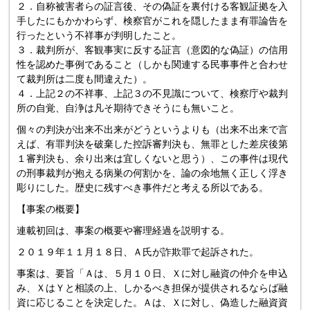
２．自称被害者らの証言後、その偽証を裏付ける客観証拠を入
手したにもかかわらず、検察官がこれを隠したまま有罪論告を
行ったという不祥事が判明したこと。
３．裁判所が、客観事実に反する証言（意図的な偽証）の信用
性を認めた事例であること（しかも関連する民事事件と合わせ
て裁判所は二度も間違えた）。
４．上記２の不祥事、上記３の不見識について、検察庁や裁判
所の自覚、自浄は凡そ期待できそうにも無いこと。
個々の判決が出来不出来がどうというよりも（出来不出来で言
えば、有罪判決を破棄した控訴審判決も、無罪とした差戻後第
１審判決も、余り出来は宜しくないと思う）、この事件は現代
の刑事裁判が抱える病巣の何割かを、論の余地無く正しく浮き
彫りにした。歴史に残すべき事件だと考える所以である。
【事案の概要】
連載初回は、事案の概要や審理経過を説明する。
２０１９年１１月１８日、Ａ氏が詐欺罪で起訴された。
事案は、要旨「Ａは、５月１０日、Ｘに対し融資の仲介を申込
み、ＸはＹと相談の上、しかるべき担保が提供されるならば融
資に応じることを決定した。Ａは、Ｘに対し、偽造した融資資