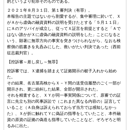
的というより犯罪そのものである。
２０２１年８月３１日、第１審判決（有罪）。
本報告の主題ではないから割愛するが、集中審理に於いて、Ｘ
がＡから虚偽の融資資料の説明を受けたとする「５月１１日」
にＡのアリバイが成立し、従ってＸ証言を前提とすると「Ａで
はない誰かがＸに虚偽の融資資料の説明をした」ことになると
いう、顕著に無罪方向の事実を突きつけられながら、なおも検
察側の筋書きを丸呑みにした、救いがたい判決であった（西前
征志裁判官）。
【控訴審～差し戻し～無罪】
控訴審では、Ｘ逮捕を踏まえて証拠開示の梃子入れから始め
た。
その結果、名古屋高検からＸ－Ｙ間の送受信履歴のごく一部が
開示され、更に紛糾した結果、全部が開示された。
それを精査すると、ＸＹが同一事実関係について、原審での証
言に先立ち別の民事訴訟で（これまた異なる内容の）証言して
いること（Ａ自身は訴えられておらず当方では感知しなかっ
た）、Ｘが折に触れてＹに偽証の指導をしていたこと、本件融
資の原資の証拠の偽造も指導していたことなど、ぞろぞろと明
るみに出た。