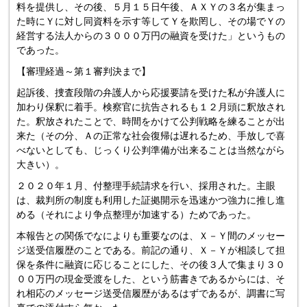
料を提供し、その後、５月１５日午後、ＡＸＹの３名が集まっ
た時にＹに対し同資料を示す等してＹを欺罔し、その場でＹの
経営する法人からの３０００万円の融資を受けた」というもの
であった。
【審理経過～第１審判決まで】
起訴後、捜査段階の弁護人から応援要請を受けた私が弁護人に
加わり保釈に着手。検察官に抗告されるも１２月頭に釈放され
た。釈放されたことで、時間をかけて公判戦略を練ることが出
来た（その分、Ａの正常な社会復帰は遅れるため、手放しで喜
べないとしても、じっくり公判準備が出来ることは当然ながら
大きい）。
２０２０年１月、付整理手続請求を行い、採用された。主眼
は、裁判所の制度も利用した証拠開示を迅速かつ強力に推し進
める（それにより争点整理が加速する）ためであった。
本報告との関係でなによりも重要なのは、Ｘ－Ｙ間のメッセー
ジ送受信履歴のことである。前記の通り、Ｘ－Ｙが相談して担
保を条件に融資に応じることにした、その後３人で集まり３０
００万円の現金受渡をした、という筋書きであるからには、そ
れ相応のメッセージ送受信履歴があるはずであるが、調書に写