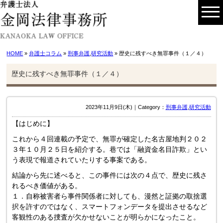
HOME
»
弁護士コラム
»
刑事弁護
,
研究活動
» 歴史に残すべき無罪事件（１／４）
歴史に残すべき無罪事件（１／４）
2023年11月9日(木)｜Category：
刑事弁護
,
研究活動
【はじめに】
これから４回連載の予定で、無罪が確定した名古屋地判２０２
３年１０月２５日を紹介する。巷では「融資金名目詐欺」とい
う表現で報道されていたりする事案である。
結論から先に述べると、この事件には次の４点で、歴史に残さ
れるべき価値がある。
１．自称被害者ら事件関係者に対しても、漫然と証拠の取捨選
択を許すのではなく、スマートフォンデータを提出させるなど
客観性のある捜査が欠かせないことが明らかになったこと。