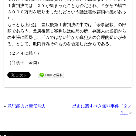
１審判決では、ＸＹが集まったことも否定され、Ｙがその場で
３０００万円を取り出したなどという話は雲散霧消の感があっ
た。
もっとも上記は、差戻後第１審判決の中では「余事記載」の部
類であろう。差戻後第１審判決は結局の所、弁護人の当初から
の主張に回帰し、「Ａではない誰かが真犯人の合理的疑いが残
る」として、欺罔行為そのものを否定したからである。
（２／４に続く）
（弁護士 金岡）
«
意思能力と責任能力
歴史に残すべき無罪事件（２／
４）
»