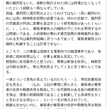
概の裁判官もいた。保釈が執行された頃には終電がなくなって
いたという経験も一再ならずしている。
勿論、裁判官に過労死せよというわけではない（良い裁判のた
めには良い精神衛生状態が必要である。何かの文献で、裁判官
の空腹度が判決に影響を及ぼすという研究報告があったくらい
だ。）。しかし、被疑者被告人の犠牲の下にそれを実現するの
は間違いである。人的体制が整わず過労状態の身柄裁判を強い
られる文句は裁判所組織に言うべきであって、被疑者被告人の
犠牲に転嫁することは許容できない。
ところで、この事案は混雑する電車内での痴漢事件であり、依
頼者に前科前歴はなく、仕事も家族も安定していた。
類型的に在宅案件だと思うのに、警察は釈放を拒否し、検察官
は勾留を請求し、剰え準抗告までしてくると言う体たらくであ
る。
一体どういう景色が見えているのだろう・・と、準抗告棄却決
定を見ると、「（なお、上記の事情に照らすと、被疑者が被害
者の住所や勤務先等を熟知している可能性がある旨の検察官の
主張は、捜査の初期段階であることを勘案しても具体性を欠く
と言わざるを得ない）」という一文が挿入されていた。
根拠も出せないのに、被疑者が被害者の住所や勤務先等を熟知