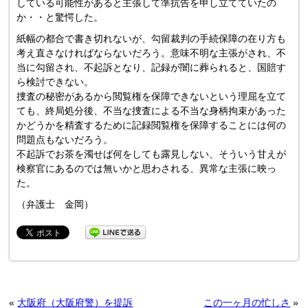
している可能性があると主張して準抗告を申し立てていたの
か・・と驚愕した。
紙幅の都合で書き切れないが、勾留裁判の手続保障の在り方も
考え直さなければならないだろう。意味不明な主張がされ、不
当に勾留され、不起訴となり、記録が闇に葬られると、国賠す
ら検討できない。
捜査の秘密があるから閲覧権を保障できないという理屈を立て
ても、終局処分後、不当な捜査による不当な身柄拘束があった
かどうかを精査するために記録閲覧権を保障することには何の
問題点もないだろう。
不起訴でお茶を濁せば何をしても露見しない、そういう甘えが
検察官にあるのでは無いかと思わされる、異常な主張に映っ
た。
（弁護士 金岡）
«
大阪府（大阪府警）を提訴
この一ヶ月の忙しさ
»