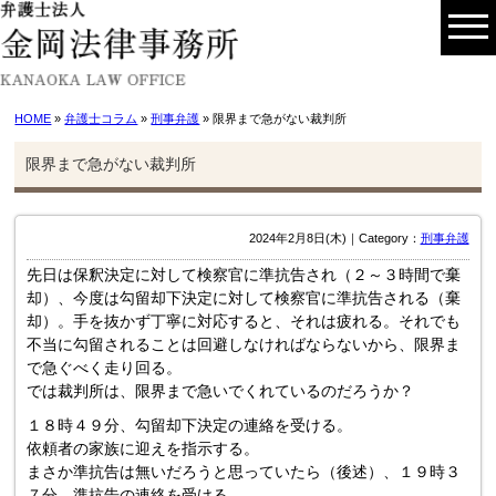
HOME
»
弁護士コラム
»
刑事弁護
» 限界まで急がない裁判所
限界まで急がない裁判所
2024年2月8日(木)｜Category：
刑事弁護
先日は保釈決定に対して検察官に準抗告され（２～３時間で棄
却）、今度は勾留却下決定に対して検察官に準抗告される（棄
却）。手を抜かず丁寧に対応すると、それは疲れる。それでも
不当に勾留されることは回避しなければならないから、限界ま
で急ぐべく走り回る。
では裁判所は、限界まで急いでくれているのだろうか？
１８時４９分、勾留却下決定の連絡を受ける。
依頼者の家族に迎えを指示する。
まさか準抗告は無いだろうと思っていたら（後述）、１９時３
７分、準抗告の連絡を受ける。