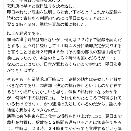
裁判所は早々と翌日送りを決め込む。
即日やれない理由を説明しろと食い下がると「これから記録を
読むので責任ある判断のためには明日になる」とのこと。
翌１１時４８分、準抗告棄却の報に接した。
以上が経過である。
前日の退庁時刻は知らないが、例えば２２時まで記録を読んだ
とする。翌９時に登庁して１１時４８分に棄却決定が完成する
と言うことは正味２時間４８分（その部の部長の整理手続が午
前にあったので、本当のところ２時間も無いだろうが・・）。
なんのことはない、日付が変わるくらいまでやれば、即日決定
ができたはずだ。
そもそも、勾留請求却下時点で、逮捕の効力は失効したと解す
べきなのであり、勾留却下決定の執行停止というものが存在す
るという理屈がおかしいと思う。保釈の執行停止なら分かる
が、勾留却下の執行停止は、それを止めたところで勾留されて
いるわけではなく、かつ逮捕は失効しているのだから、論の余
地無く釈放するべきなのだ。
勝手に身体拘束を正当化する慣行を作り上げた上に、翌日まで
裁判を放置し、釈放を１２時間も遅らせることは無責任であろ
う。往時は、２３時、２４時までかかっても審理するという気