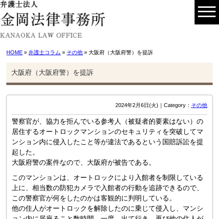
HOME
»
弁護士コラム
»
その他
» 大阪府（大阪府警）を提訴
大阪府（大阪府警）を提訴
2024年2月6日(火)｜Category：
その他
警察官が、協力を拒んでいる参考人（被疑者的要素はない）の
居住するオートロックマンションのセキュリティを突破してマ
ンション内に侵入したこと等が違法であるという国賠訴訟を提
起した。
大阪府警の案件なので、大阪府が被告である。
このマンションは、オートロックにより入館者を制限している
上に、相当数の防犯カメラで入館者の行動を追跡できるので、
この警察官が何をしたのかは客観的に判明している。
他の住人がオートロックを解除したのに乗じて侵入し、マンシ
ョン内に居座ること数時間。一度、出て行き、再び他の住人が