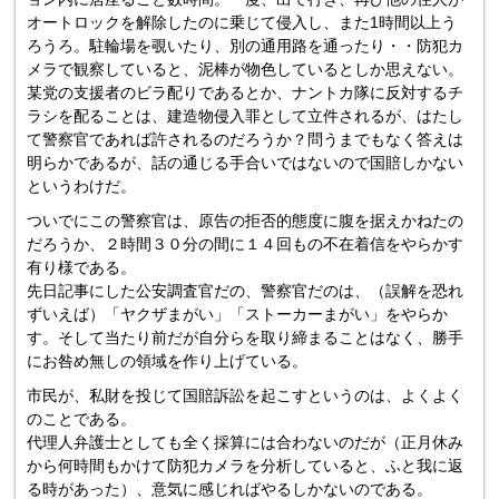
オートロックを解除したのに乗じて侵入し、また1時間以上う
ろうろ。駐輪場を覗いたり、別の通用路を通ったり・・防犯カ
メラで観察していると、泥棒が物色しているとしか思えない。
某党の支援者のビラ配りであるとか、ナントカ隊に反対するチ
ラシを配ることは、建造物侵入罪として立件されるが、はたし
て警察官であれば許されるのだろうか？問うまでもなく答えは
明らかであるが、話の通じる手合いではないので国賠しかない
というわけだ。
ついでにこの警察官は、原告の拒否的態度に腹を据えかねたの
だろうか、２時間３０分の間に１４回もの不在着信をやらかす
有り様である。
先日記事にした公安調査官だの、警察官だのは、（誤解を恐れ
ずいえば）「ヤクザまがい」「ストーカーまがい」をやらか
す。そして当たり前だが自分らを取り締まることはなく、勝手
にお咎め無しの領域を作り上げている。
市民が、私財を投じて国賠訴訟を起こすというのは、よくよく
のことである。
代理人弁護士としても全く採算には合わないのだが（正月休み
から何時間もかけて防犯カメラを分析していると、ふと我に返
る時があった）、意気に感じればやるしかないのである。