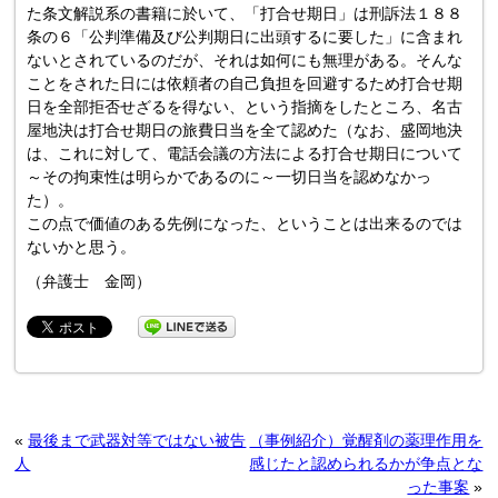
た条文解説系の書籍に於いて、「打合せ期日」は刑訴法１８８
条の６「公判準備及び公判期日に出頭するに要した」に含まれ
ないとされているのだが、それは如何にも無理がある。そんな
ことをされた日には依頼者の自己負担を回避するため打合せ期
日を全部拒否せざるを得ない、という指摘をしたところ、名古
屋地決は打合せ期日の旅費日当を全て認めた（なお、盛岡地決
は、これに対して、電話会議の方法による打合せ期日について
～その拘束性は明らかであるのに～一切日当を認めなかっ
た）。
この点で価値のある先例になった、ということは出来るのでは
ないかと思う。
（弁護士 金岡）
«
最後まで武器対等ではない被告
（事例紹介）覚醒剤の薬理作用を
人
感じたと認められるかが争点とな
った事案
»