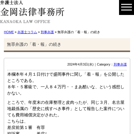
HOME
»
弁護士コラム
»
刑事弁護
» 無罪弁護の「着・報」の続き
無罪弁護の「着・報」の続き
2024年4月3日(水)｜Category：
刑事弁護
本欄本年４月１日付けで盛岡事件に関し「着・報」を公開した
ところである。
８年・５審級で、一人８４万円・・まあ酷いな、という感想し
かない。
ところで、年度末の在庫整理と皮肉ったが、同じ３月、名古屋
地裁係属の「歴史に残すべき事件」として報告した案件につい
ても費用補償決定がされた。
こちらは、
差戻前第１審 有罪
控訴審 差戻し