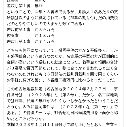
差戻し第１審 無罪
ということで、４年・３審級であるが、弁護人１名あたりの支
給額は次のように算定されている（加算の割り付けだの消費税
だのとややこしいので大まかな数字である）。
差戻前第１審 約３９万円
控訴審 約１８万円
差戻し第１審 約７４万円
どちらも無罪になっていて、盛岡事件の方が２審級多く、しか
も盛岡仙台という遠方なのだが、名古屋の事案の方が圧倒的に
金額が高いという逆転した結論になった。着手金と報酬の合計
が３審級で百万円超だとして、割に合うかと言われると全く合
わないのだけれども（３日開催の裁判員裁判１回で同じくらい
お手軽に稼げる筈）、５審級二桁万円に比べるとまだましだ。
この名古屋地裁決定（名古屋地決２０２４年３月２７日・・事
件番号は「（２０２３年）な（第３号）」だから、名古屋地裁
では昨年、私選の無罪が３件くらいしかなかったということだ
ろうか。因みに盛岡事件は「（２０２３年）な（第１号）」で
ある。）の特徴の一つは、打合せ期日出頭諸費用を正面から認
めたところだろうか。
本欄２０２３年１２月１１日付けで取り上げたとおり、主立っ