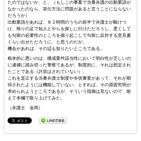
たのではないか、と。（もしこの事案で当番弁護の出動要請が
なかったのなら、宣伝方法に問題があると言うことにならない
だろうか）
出動要請があれば、８２時間のうちの前半で弁護士が駆けつ
け、帰りの足で知人とやらを探しに行けただろうし、悪くして
も勾留の必要性のところを掘り起こして勾留に反対する意見書
くらい出せただろうに、と思うのだが。
機会があれば、その辺も知りたいところである。
根本的に悪いのは、構成要件該当性において明白性が乏しいの
に逮捕に踏み切った警察であるが、制度的に、それは想定され
たことである（許容はされていない）。
これを是正する当番弁護士制度や令状審査があって、それが期
待されたようには機能していない、とすれば、その原因究明が
求められようところであるが、そういう指摘は見ないので、敢
えて本欄で取り上げてみた。
（弁護士 金岡）