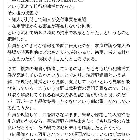
という流れで現行犯逮捕になった。
その後の捜査で、
・知人が判明して知人が交付事実を追認、
・在庫管理から被害品が存在しないと判明、
という流れで約８２時間の拘束で釈放となった、というものと
把握した。
店員がどのような情報を警察に伝えたのか、在庫確認や知人の
登場が時系列的にどのあたりかが分かると、尚更、考える材料
になるのだが、現状ではこんなところである。
さて、複数の識者が指摘しているのは、そもそも現行犯逮捕要
件が充足しているかということであり、現行犯逮捕という見
解、準現行犯逮捕という見解、充足していないという見解が飛
び交っている（こういう分野は裁判官の専門分野なので、分か
り易く解説してくれる心意気のある裁判官がいると良いのだ
が、万が一にも品位を害したくないという例の重しがのしかか
るだろうか）。
店員が現認して、目を離さないまま、警察が臨場して現認性を
引き継いだのなら、準現行犯を持ち出さなくても現認性の方は
良いだろうが、その場で防犯ビデオを確認したと言うから、
（結果論として万引きバッチリの場面が映っているはずは無い