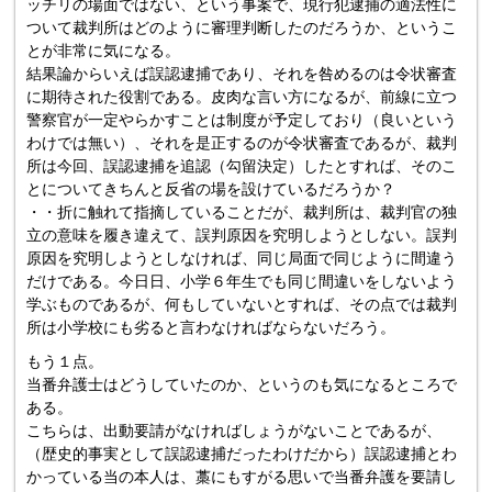
ッチリの場面ではない、という事案で、現行犯逮捕の適法性に
ついて裁判所はどのように審理判断したのだろうか、というこ
とが非常に気になる。
結果論からいえば誤認逮捕であり、それを咎めるのは令状審査
に期待された役割である。皮肉な言い方になるが、前線に立つ
警察官が一定やらかすことは制度が予定しており（良いという
わけでは無い）、それを是正するのが令状審査であるが、裁判
所は今回、誤認逮捕を追認（勾留決定）したとすれば、そのこ
とについてきちんと反省の場を設けているだろうか？
・・折に触れて指摘していることだが、裁判所は、裁判官の独
立の意味を履き違えて、誤判原因を究明しようとしない。誤判
原因を究明しようとしなければ、同じ局面で同じように間違う
だけである。今日日、小学６年生でも同じ間違いをしないよう
学ぶものであるが、何もしていないとすれば、その点では裁判
所は小学校にも劣ると言わなければならないだろう。
もう１点。
当番弁護士はどうしていたのか、というのも気になるところで
ある。
こちらは、出動要請がなければしょうがないことであるが、
（歴史的事実として誤認逮捕だったわけだから）誤認逮捕とわ
かっている当の本人は、藁にもすがる思いで当番弁護を要請し