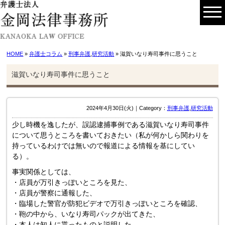
HOME
»
弁護士コラム
»
刑事弁護
,
研究活動
» 滋賀いなり寿司事件に思うこと
滋賀いなり寿司事件に思うこと
2024年4月30日(火)｜Category：
刑事弁護
,
研究活動
少し時機を逸したが、誤認逮捕事例である滋賀いなり寿司事件
について思うところを書いておきたい（私が何かしら関わりを
持っているわけでは無いので報道による情報を基にしてい
る）。
事実関係としては、
・店員が万引きっぽいところを見た、
・店員が警察に通報した、
・臨場した警官が防犯ビデオで万引きっぽいところを確認、
・鞄の中から、いなり寿司パックが出てきた、
・本人は知人に貰ったものと説明した、