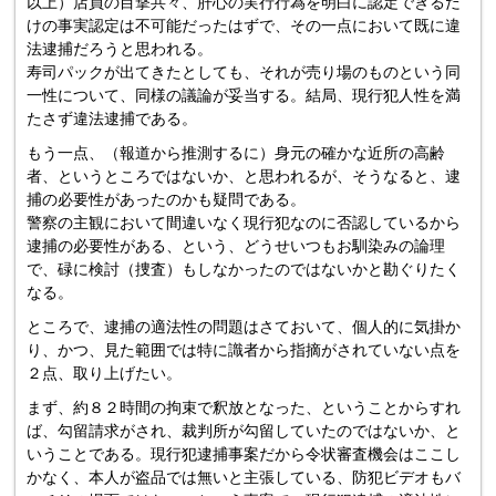
以上）店員の目撃共々、肝心の実行行為を明白に認定できるだ
けの事実認定は不可能だったはずで、その一点において既に違
法逮捕だろうと思われる。
寿司パックが出てきたとしても、それが売り場のものという同
一性について、同様の議論が妥当する。結局、現行犯人性を満
たさず違法逮捕である。
もう一点、（報道から推測するに）身元の確かな近所の高齢
者、というところではないか、と思われるが、そうなると、逮
捕の必要性があったのかも疑問である。
警察の主観において間違いなく現行犯なのに否認しているから
逮捕の必要性がある、という、どうせいつもお馴染みの論理
で、碌に検討（捜査）もしなかったのではないかと勘ぐりたく
なる。
ところで、逮捕の適法性の問題はさておいて、個人的に気掛か
り、かつ、見た範囲では特に識者から指摘がされていない点を
２点、取り上げたい。
まず、約８２時間の拘束で釈放となった、ということからすれ
ば、勾留請求がされ、裁判所が勾留していたのではないか、と
いうことである。現行犯逮捕事案だから令状審査機会はここし
かなく、本人が盗品では無いと主張している、防犯ビデオもバ