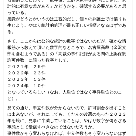
計的に有意な差がある」かどうかを、確認する必要があると思
っている。
感覚がどうとかいうのは主観的だし、個々の弁護士では偏りも
生じよう。やはり統計的処理が最も正しい指標となるはずであ
る。
さて、ここからは公的な統計の数字ではないのだが、確かな情
報筋から教えて頂いた数字的なところで、名古屋高裁（金沢支
部を含むようである）の「高裁の事件記録がある間の上訴保釈
許可件数」に限った数字として、
２０２１年 ２５件
２０２２年 ２３件
２０２３年 １３件
２０２４年 １０件
となっているらしい（なお、人単位ではなく事件単位とのこ
と）。
見ての通り、申立件数が分からないので、許可割合を出すこと
は出来ないが、それにしても、くだんの改悪のあった２０２３
年を境に、見事に半減していることは、やはり数字が偽らざる
事態として憂慮すべきなのではないだろうか。
事件数がそう変わらなければ、申立件数もそう変わらないはず