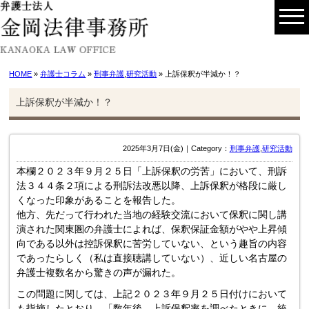
HOME
»
弁護士コラム
»
刑事弁護
,
研究活動
» 上訴保釈が半減か！？
上訴保釈が半減か！？
2025年3月7日(金)｜Category：
刑事弁護
,
研究活動
本欄２０２３年９月２５日「上訴保釈の労苦」において、刑訴
法３４４条２項による刑訴法改悪以降、上訴保釈が格段に厳し
くなった印象があることを報告した。
他方、先だって行われた当地の経験交流において保釈に関し講
演された関東圏の弁護士によれば、保釈保証金額がやや上昇傾
向である以外は控訴保釈に苦労していない、という趣旨の内容
であったらしく（私は直接聴講していない）、近しい名古屋の
弁護士複数名から驚きの声が漏れた。
この問題に関しては、上記２０２３年９月２５日付けにおいて
も指摘したとおり、「数年後、上訴保釈率を調べたときに、統