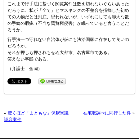
これまで行手法に基づく閲覧案件は数え切れないぐらいあった
だろうに、私が「全て」とマスキングの不整合を指摘した初め
ての人物だとは到底、思われないが、いずれにしても膨大な数
の手続の瑕疵（不当な閲覧権侵害）が眠っていると言うことだ
ろうか。
行手法一つ守れない自治体が仮にも法治国家に存在して良いの
だろうか。
それが押しも押されもせぬ大都市、名古屋市である。
笑えない事態である。
（弁護士 金岡）
«
驚くほど「まともな」保釈異議
在宅取調べに同行した件
»
認容案件