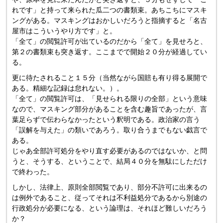
れです」と持って来られた瓜二つの書類束。あちこちにマスキ
ングがある。マスキングはおかしいだろうと指摘すると「名古
屋市はこういうやり方です」と。
「全て」の閲覧許可が出ているのだから「全て」を見せろと、
第２の書類束も突き返す。ここまでで開始２０分が経過してい
る。
更に待たされること１５分（当然ながら国賠も有り得る展開で
ある。精細な記録は怠れない。）。
「全て」の閲覧許可は、「見せられる限りの全部」という意味
なので、マスキング部分があることを含む趣旨であったが、言
葉足らずで伝わらなかったという釈明である。政治家の言う
「誤解を与えた」の類いであろう。取り合うまでもない戯言で
ある。
じゃあ全部許可処分をやり直す必要があるのではないか、と問
うと、そうする、ということで、結局４０分を無駄にしただけ
で終わった。
しかし、法律上、原則全部閲覧であり、部分不許可に出来るの
は例外であること、従ってそれは不利益処分であるから別途の
行政処分が必要になる、という論理は、それほど難しいだろう
か？