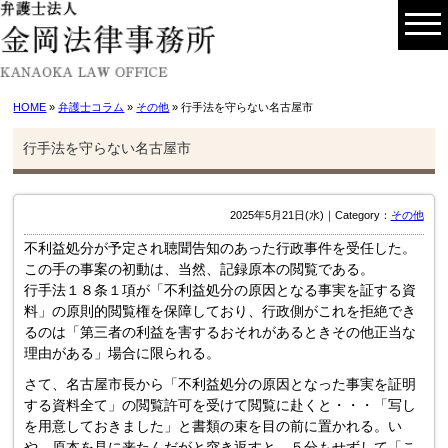
HOME
»
弁護士コラム
»
その他
» 行手法を守らない名古屋市
行手法を守らない名古屋市
2025年5月21日(水)｜Category：
その他
不利益処分が予定され聴聞告知のあった行政事件を受任した。
この手の事案の初動は、当然、記録原本の閲覧である。
行手法１８条１項が「不利益処分の原因となる事実を証する資
料」の原則的閲覧権を保障しており、行政側がこれを拒絶でき
るのは「第三者の利益を害するおそれがあるときその他正当な
理由がある」場合に限られる。
さて、名古屋市長から「不利益処分の原因となった事実を証明
する資料全て」の閲覧許可を受けて閲覧に赴くと・・・「写し
を用意しておきました」と書類の束を目の前に置かれる。い
や、原本を見に来たんだがと突き返すと、５分もせずして「こ