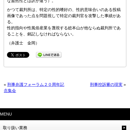
な蓋然性とは訳が違う）。
かつて裁判所は、特定の性的嗜好の、性的意味合いのある投稿
画像であった点を問題視して特定の裁判官を攻撃した事績があ
る。
性的指向や性風俗産業を蔑視する総本山が他ならぬ裁判所であ
ることを、銘記しなければならない。
（弁護士 金岡）
«
刑事弁護フォーラム２０周年記
刑事控訴審の現実
»
念集会
MENU
取り扱い業務