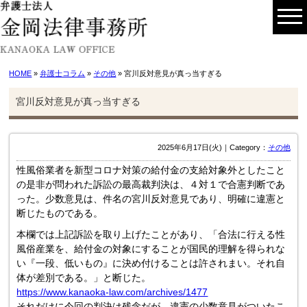
HOME
»
弁護士コラム
»
その他
» 宮川反対意見が真っ当すぎる
宮川反対意見が真っ当すぎる
2025年6月17日(火)｜Category：
その他
性風俗業者を新型コロナ対策の給付金の支給対象外としたこと
の是非が問われた訴訟の最高裁判決は、４対１で合憲判断であ
った。少数意見は、件名の宮川反対意見であり、明確に違憲と
断じたものである。
本欄では上記訴訟を取り上げたことがあり、「合法に行える性
風俗産業を、給付金の対象にすることが国民的理解を得られな
い『一段、低いもの』に決め付けることは許されまい。それ自
体が差別である。」と断じた。
https://www.kanaoka-law.com/archives/1477
それだけに今回の判決は残念だが、違憲の少数意見がついたこ