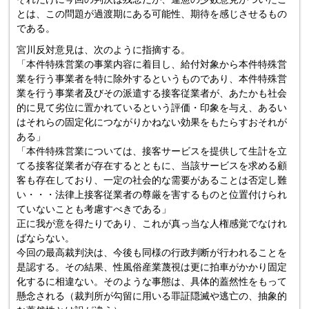
とは、この問題が過渡期にある可能性、期待を感じさせるもの
である。
宮川反対意見は、次のように指摘する。
「本件特殊営業の事業内容に着目し、給付対象から本件特殊営
業を行う事業者を特に除外するというものであり、本件特殊営
業を行う事業者及びその派遣する接客従業者が、あたかも社会
的に見て劣位に置かれているという評価・印象を与え、あるい
はそれらの固定化につながりかねない効果をもたらすおそれが
ある」
「本件特殊営業については、接客サービスを提供して生計を立
てる接客従業者が存在するとともに、当該サービスを求める顧
客も存在しており、一定の社会的な需要があることは否定し難
い・・・法律上接客従業者の尊厳を害するものと位置付けられ
ていないことも考慮すべきである」
正に我が意を得たりであり、これが真っ当な人権感覚でなけれ
ばならない。
今回の最高裁判決は、今後も同様の行政判断が行われることを
是認する。その結果、性風俗産業蔑視は更に拍車がかかり固定
化するに相違ない。そのような事態は、具体的蓋然性をもって
懸念される（裁判所が勾留に用いる罪証隠滅や逃亡の、抽象的