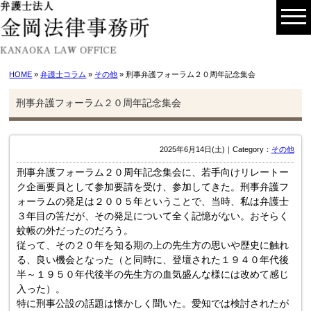
HOME
»
弁護士コラム
»
その他
» 刑事弁護フォーラム２０周年記念集会
刑事弁護フォーラム２０周年記念集会
2025年6月14日(土)｜Category：
その他
刑事弁護フォーラム２０周年記念集会に、若手向けリレートー
ク企画要員として参加要請を受け、参加してきた。刑事弁護フ
ォーラムの発足は２００５年ということで、当時、私は弁護士
３年目の筈だが、その発足について全く記憶がない。おそらく
蚊帳の外だったのだろう。
従って、その２０年を知る期の上の先生方の思いや歴史に触れ
る、良い機会となった（と同時に、登壇された１９４０年代後
半～１９５０年代後半の先生方の血気盛んな様には改めて感じ
入った）。
特に刑事公設の話題は懐かしく聞いた。愛知では検討されたが