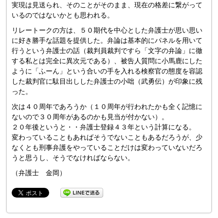
実現は見送られ、そのことがそのまま、現在の格差に繋がって
いるのではないかとも思われる。
リレートークの方は、５０期代を中心とした弁護士が思い思い
に好き勝手な話題を提供した。弁論は基本的にパネルを用いて
行うという弁護士の話（裁判員裁判ですら「文字の弁論」に徹
する私とは完全に異次元である）、被告人質問に小馬鹿にした
ように「ふーん」という合いの手を入れる検察官の態度を容認
した裁判官に駄目出しした弁護士の小咄（武勇伝）が印象に残
った。
次は４０周年であろうか（１０周年が行われたかも全く記憶に
ないので３０周年があるのかも見当が付かない）。
２０年後というと・・弁護士登録４３年という計算になる。
変わっていることもあればそうでないこともあるだろうが、少
なくとも刑事弁護をやっていることだけは変わっていないだろ
うと思うし、そうでなければならない。
（弁護士 金岡）