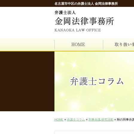
名古屋市中区の弁護士法人 金岡法律事務所
HOME
»
弁護士コラム
»
刑事弁護
,
研究活動
» 秋の刑事弁