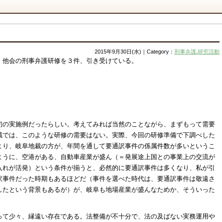
2015年9月30日(水)｜Category：
刑事弁護
,
研究活動
、他会の刑事弁護研修を３件、引き受けている。
初の実施例だったらしい。考えてみれば当然のことながら、まずもって需要
域では、このような研修の需要はない。実際、今回の研修準備で下調べした
より、岐阜地裁の方が、年間を通して要通訳事件の係属件数が多いというこ
ように、空港がある、自動車産業が盛ん（＝発展途上国との事業上の交流が
入れが活発）という条件が揃うと、必然的に要通訳事件は多くなり、私が引
訳事件だった時期もあるほどだ（事件を選べた時代は、要通訳事件は敬遠さ
したという背景もあるが）が、岐阜も地場産業が盛んなためか、そういった
って少々、縁遠い存在である。法整備が不十分で、法の及ばない実務運用や