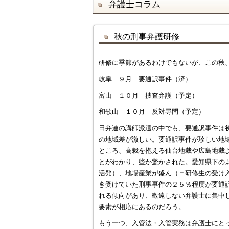
弁護士コラム
秋の刑事弁護研修
研修に季節があるわけでもないが、この秋
岐阜 ９月 要通訳事件（済）
富山 １０月 捜査弁護（予定）
和歌山 １０月 反対尋問（予定）
日弁連の講師派遣の中でも、要通訳事件は
の地域差が激しい。要通訳事件が珍しい地
ところ、高裁を抱える仙台地裁や広島地裁
とがわかり、些か驚かされた。愛知県下の
活発）、地場産業が盛ん（＝研修生の受け
き受けていた刑事事件の２５％程度が要通
れる傾向があり、敬遠しない弁護士に集中
要素が相応にあるのだろう。
もう一つ、入管法・入管実務は弁護士にと