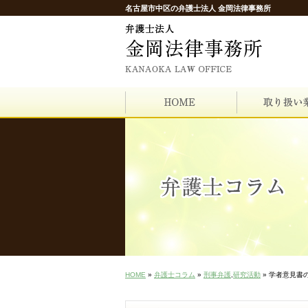
名古屋市中区の弁護士法人 金岡法律事務所
HOME
»
弁護士コラム
»
刑事弁護
,
研究活動
» 学者意見書