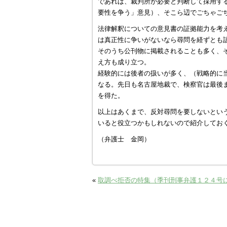
であれば、裁判所が必要と判断して採用す
要性を争う」意見）、そこら辺でごちゃご
法律解釈についての意見書の証拠能力を考
は真正性に争いがないなら尋問を経ずとも
そのうち公刊物に掲載されることも多く、
え方も成り立つ。
経験的には後者の扱いが多く、（戦略的に
なる。先日も名古屋地裁で、検察官は最後
を得た。
以上はあくまで、反対尋問を要しないとい
いると役立つかもしれないので紹介してお
（弁護士 金岡）
«
取調べ拒否の特集（季刊刑事弁護１２４号