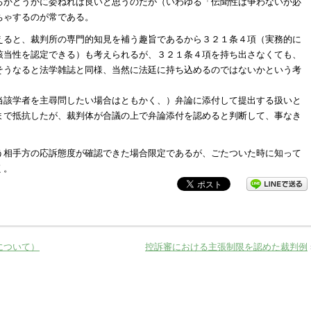
るかどうかに委ねれば良いと思うのだが（いわゆる「伝聞性は争わないが必
ちゃするのが常である。
えると、裁判所の専門的知見を補う趣旨であるから３２１条４項（実務的に
該当性を認定できる）も考えられるが、３２１条４項を持ち出さなくても、
そうなると法学雑誌と同様、当然に法廷に持ち込めるのではないかという考
当該学者を主尋問したい場合はともかく、）弁論に添付して提出する扱いと
まで抵抗したが、裁判体が合議の上で弁論添付を認めると判断して、事なき
う相手方の応訴態度が確認できた場合限定であるが、ごたついた時に知って
く。
について）
控訴審における主張制限を認めた裁判例