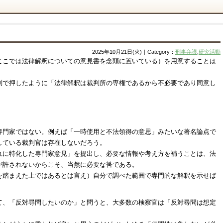
2025年10月21日(火)｜Category：
刑事弁護
,
研究活動
ここでは法律解釈についての意見書を念頭に置いている）を用意することは
判で押したように「法律解釈は裁判所の専権であるから不必要であり同意し
。
専門家ではない。例えば「一時使用と不法領得の意思」みたいな著名論点で
している裁判官は存在しないだろう。
れに特化した専門家意見」を提出し、必要な情報や考え方を補うことは、法
が許されないからこそ、当然に必要な筈である。
を踏まえた上ではあるとは言え）自分で調べた範囲で専門的な解釈を示せば
て、「反対尋問したいのか」と問うと、大多数の検察官は「反対尋問は想定