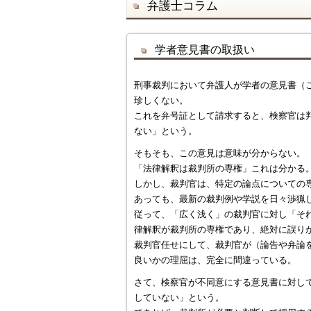
弁護士コラム
学者意見書の取扱い
刑事裁判において弁護人が学者の意見書（
珍しくない。
これを弁号証として請求すると、検察官は
ない」という。
そもそも、この意見は意味が分からない。
「法律解釈は裁判所の専権」これは分かる
しかし、裁判官は、特定の論点についての
あっても、最新の裁判例や学説を日々渉猟
従って、「広く浅く」の裁判官に対し「そ
律解釈が裁判所の専権であり、絶対に誤り
裁判官任せにして、裁判官が（論告や弁論
良いかの理屈は、完全に間違っている。
さて、検察官が不同意にする意見書に対し
していない」という。