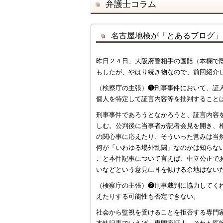
弁護士コラム
名古屋地検が「とあるブログ」
昨日２４日、大阪府警相手の国賠（本欄で
もしたが、やはり続き物なので、前回紹介
（検察庁の主張）❶刑事事件において、証
個人を特定して証言内容等を批判すること
刑事事件であろうとなかろうと、証言内容
しむ。公判後に当事者が記者会見を開き、
の関心事に応えたり、そういった営みは当
何が「いわゆる場外乱闘」なのかは知らな
こと本件記事について言えば、中立公正で
いなどという意見に耳を傾ける余地はない
（検察庁の主張）❷刑事裁判に協力してく
えたりする可能性も否定できない。
社会から監視を受けることを拒否する専門