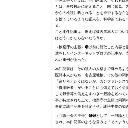
本件記事でいえば、専門家証人、それも医
とは、事後検証に耐えること、同じ知見、
からの検証に晒されることを拒否するなら
を捨てているような証人を、科学的である
る。
こと本件記事は、例えば被害者本人につい
はどうにかならないだろうか。
（検察庁の主張）❸以前に聴取した内容と
述をしたインターネットブログの記事が、
れた事例があった。
本件記事は「その証人の人格まで辱めるよ
医師本人からも、名古屋地検、その他の関
「余り考えたくはないが、カンファレンス
「御用医者」がいることにも備えておく必
して録音等の備えをすべき一般論を述べて
事が特定された上で、検察庁の主張は同調
事前に該当記事を特定させ、誹謗中傷の如
（弁護士会の主張）❹❺として、一般論と
され、本件記事のような営みは「そのよう