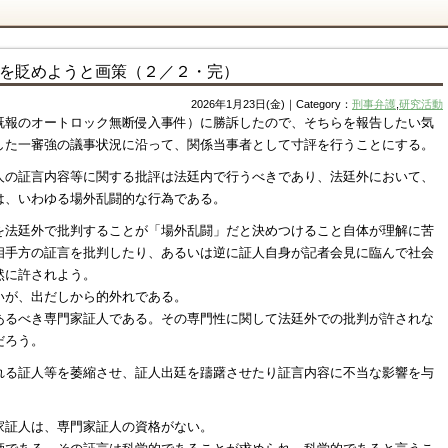
を貶めようと画策（２／２・完）
2026年1月23日(金)｜Category：
刑事弁護
,
研究活動
既報のオートロック無断侵入事件）に勝訴したので、そちらを報告したい気
した一審強の議事状況に沿って、関係当事者として寸評を行うことにする。
人の証言内容等に関する批評は法廷内で行うべきであり、法廷外において、
は、いわゆる場外乱闘的な行為である。
を法廷外で批判することが「場外乱闘」だと決めつけること自体が理解に苦
相手方の証言を批判したり、あるいは逆に証人自身が記者会見に臨んで社会
然に許されよう。
いが、出だしから的外れである。
あるべき専門家証人である。その専門性に関して法廷外での批判が許されな
だろう。
れる証人等を萎縮させ、証人出廷を躊躇させたり証言内容に不当な影響を与
家証人は、専門家証人の資格がない。