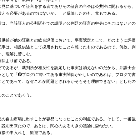
知見に基づいて証言をする者でありその証言の当否は公共性に関わるから、
考える必要があるのではないか。」と反論したのも、尤もである。
所は、当該証人の公判廷外での説明と公判廷の証言の中身にそごはないとの
反供述が他の証拠との総合評価において、事実認定として、どのように評価
記事は、相反供述として採用されたことを報じたものであるので、何故、判
か、理解に苦しむ。
判決より前である。
ぞであるが、裁判所が相反性を認定した事実は消えないのだから、弁護士会
るとして「❾ブログに書いてある事実関係が正しいのであれば、ブログで書
ことであって、なぜこれが問題とされるかそもそも理解できない」としたの
このことであろう。
。
想の自由市場に出すことが容易になったことの利点である。そして、一審強
く説明出来たので、あとは、関心のある向きの議論に委ねたい。
直接の申入れも、歓迎である。