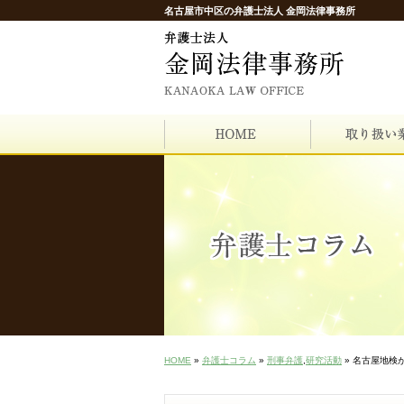
名古屋市中区の弁護士法人 金岡法律事務所
HOME
»
弁護士コラム
»
刑事弁護
,
研究活動
» 名古屋地検