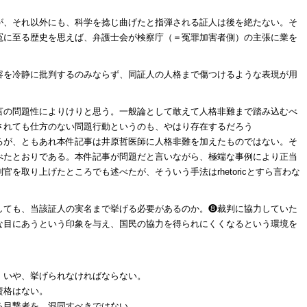
。
が、それ以外にも、科学を捻じ曲げたと指弾される証人は後を絶たない。そ
冤に至る歴史を思えば、弁護士会が検察庁（＝冤罪加害者側）の主張に業を
。
容を冷静に批判するのみならず、同証人の人格まで傷つけるような表現が用
言の問題性によりけりと思う。一般論として敢えて人格非難まで踏み込むべ
されても仕方のない問題行動というのも、やはり存在するだろう
るが、ともあれ本件記事は井原哲医師に人格非難を加えたものではない。そ
べたとおりである。本件記事が問題だと言いながら、極端な事例により正当
を取り上げたところでも述べたが、そういう手法はrhetoricとすら言わな
しても、当該証人の実名まで挙げる必要があるのか。❽裁判に協力していた
な目にあうという印象を与え、国民の協力を得られにくくなるという環境を
。いや、挙げられなければならない。
資格はない。
る目撃者を、混同すべきではない。