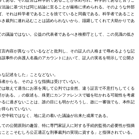
師である。その証言は科学的であることが求められ、科学的であると言うこ
方法論に基づけば同じ結論に至ることが厳格に求められる。そのような外部
ば、それは科学者であることを捨てていると同義である。科学者であること
べき裁判に連れ込むことは認められないから、躊躇してくれて大助かりであ
ての議論ではない。公益の代表者であるべき検察庁として、この見識の低さ
証言内容が異なっているなどと批判し、その証人の人格まで辱めるような記
当該事件の弁護人名義のアカウントにおいて、証人の実名を明示して公開さ
うな記述をした」ことなどない。
係者からも、そのような指摘は受けていない。
では敢えて適当にお茶を濁して公判では全然、違う証言で不意打ちしてくる
要がある。」の叙述も、殊更にカンファレンスで嘘を吐かれる可能性を考慮
いるに過ぎないことは、誰の目にも明かだろうし、故に一審強でも、本件記
を得られていない。
き空中戦ではなく、地に足の着いた議論が出来た成果である。
しての公開原則の趣旨、特に専門家証人に対する手続的監視の必要性が指摘
なことこそむしろ公正適正な刑事裁判の実現に資する」と指弾されている。