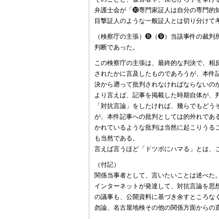
弁護士会が「❿専門家証人は自分の専門的
目撃証人のような一般証人とは切り分けて
（検察庁の主張）❽（❾）当該事件の裁判
判断であった。
この検察庁の主張は、最終的な判決で、相
されたかに言及したものであろうが、本件
決から遡って批判されなければならないの
より言えば、記事を掲載した時期自体が、
「対抗言論」をしたければ、幾らでもどう
が、本件記事への批判としては的外れであ
かれているような批判は当然に起こりうる
も当然である。
言えば言うほど「ドツボにハマる」とは、
（付記）
関係当事者として、言いたいことは述べた
インターネットが発達して、対抗言論を思
の議事も、公開資料に基づき余すところな
勿論、名古屋地検その他の関係方面からの