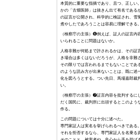
本質的に重要な指摘であり、且つ、正しい
かの「古畑医師」は抜きん出て有名である
の証言が公開され、科学的に検証され、雪
煮やしたであろうことは容易に理解できる
（検察庁の主張）❻例えば、証人の証言内
いられることに問題はないか。
人格非難が何処まで許されるかは、その証
き場合は多くはないだろうが、人格を非難
その限りでは言われるまでもないことであ
のような読み方が出来ないことは、既に述
化を図ろうとする。つい先日、馬場嘉郎裁判官
い。
（検察庁の主張）❼証言内容を批判するに
だく国民に、裁判所に出頭するとこのよう
作る。
この問題については十分に述べた。
専門家証人は実名を挙げられるべきである
それを拒否するなら、専門家証人を名乗る
そのことと、被害者や、良心から手を挙げ