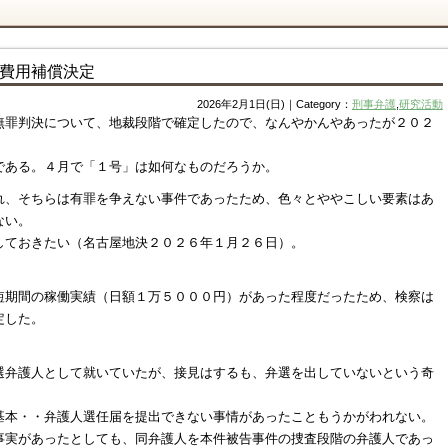
費用補償決定
2026年2月1日(日)｜Category：
刑事弁護
,
研究活動
無罪判決について、地裁段階で確定したので、なんやかんやあったが２０２
。
である。４月で「１号」は如何なものだろうか。
れ、そちらは有罪を争えない事件であったため、色々とややこしい要素はあ
ない。
しておきたい（名古屋地決２０２６年１月２６日）。
短期間の稼働実績（日額１万５０００円）があった程度だったため、検察は
定した。
選弁護人として就いていたが、接見はするも、弁選を出していないという奇
基本・・弁護人選任届を提出できない事情があったこともうかがわれない。
事実があったとしても、同弁護人を本件被告事件の捜査段階の弁護人であっ