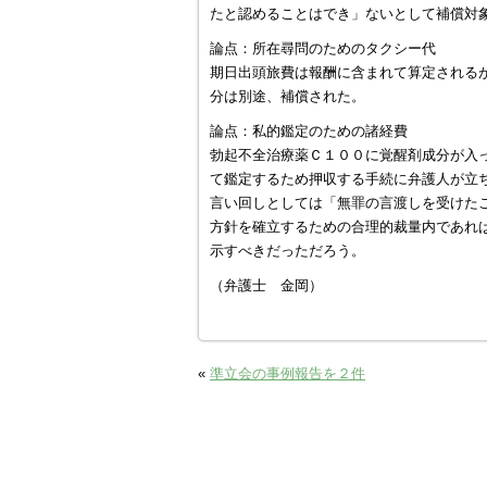
たと認めることはでき」ないとして補償対
論点：所在尋問のためのタクシー代
期日出頭旅費は報酬に含まれて算定される
分は別途、補償された。
論点：私的鑑定のための諸経費
勃起不全治療薬Ｃ１００に覚醒剤成分が入
て鑑定するため押収する手続に弁護人が立
言い回しとしては「無罪の言渡しを受けた
方針を確立するための合理的裁量内であれ
示すべきだっただろう。
（弁護士 金岡）
«
準立会の事例報告を２件