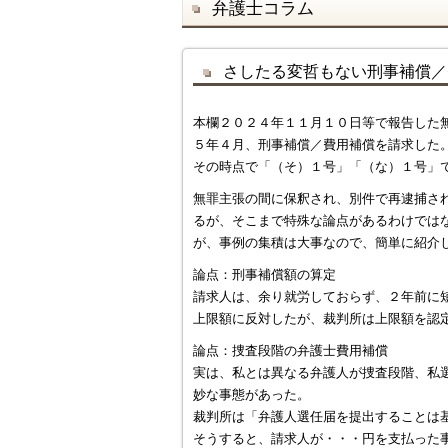
弁護士コラム
さしたる変哲もない刑事補償／
本欄２０２４年１１月１０日等で報告した
５年４月、刑事補償／費用補償を請求した
その時点で「（そ）１号」「（な）１号」
無罪主張の間に保釈され、別件で再逮捕さ
るが、そこまで特殊な論点があるわけでは
が、事例の集積は大事なので、簡単に紹介
論点：刑事補償額の算定
請求人は、余り就労しておらず、２年前に
上限額に反対したが、裁判所は上限額を認
論点：捜査段階の弁護士費用補償
実は、私とは異なる弁護人が捜査段階、私
妙な事態があった。
裁判所は「弁護人選任届を提出することは
そうすると、請求人が・・・円を支払った