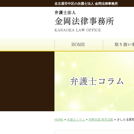
名古屋市中区の弁護士法人 金岡法律事務所
HOME
»
弁護士コラム
»
刑事弁護
,
研究活動
» さしたる変