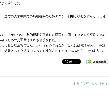
象から除外した。
が、遠方の大学機関での所在尋問のためタクシー利用がやむを得なかった部
っているかについて私的鑑定を実施した経費や、同Ｃ１００を検察側で改め
ち会うための交通費は何れも補償された。
ことに相当程度寄与した」というものであるが、これには異論があり、弁護
ば、結果として空振りであっても補償されるべきであるから、そのように説
まるで反省しない検察庁