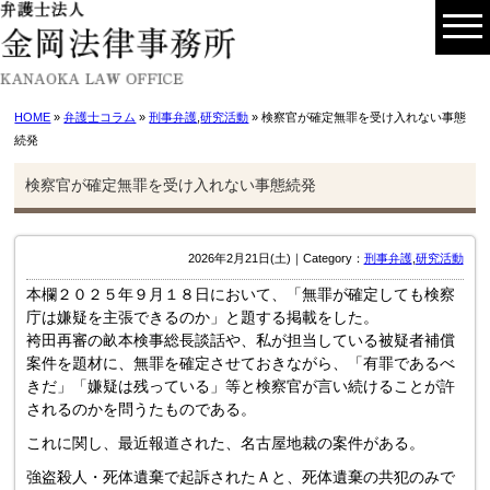
HOME
»
弁護士コラム
»
刑事弁護
,
研究活動
» 検察官が確定無罪を受け入れない事態
続発
検察官が確定無罪を受け入れない事態続発
2026年2月21日(土)｜Category：
刑事弁護
,
研究活動
本欄２０２５年９月１８日において、「
無罪が確定しても検察
庁は嫌疑を主張できるのか」
と題する掲載をした。
袴田再審の畝本検事総長談話や、
私が担当している被疑者補償
案件を題材に、
無罪を確定させておきながら、「有罪であるべ
きだ」「
嫌疑は残っている」
等と検察官が言い続けることが許
されるのかを問うたものである。
これに関し、最近報道された、名古屋地裁の案件がある。
強盗殺人・死体遺棄で起訴されたＡと、
死体遺棄の共犯のみで