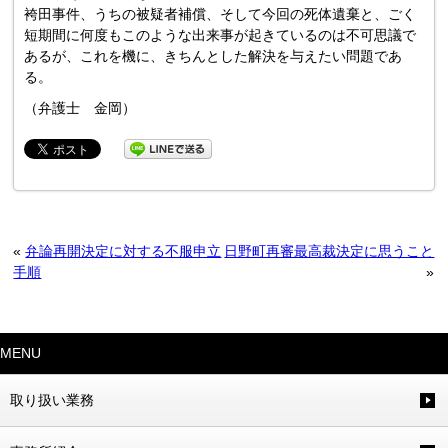
袴田事件、うちの被疑者補償、そして今回の死体遺棄と、
ごく
短期間に何度もこのような出来事が起きているのは不可思議で
あるが、これを機に、
きちんとした解決を与えたい問題であ
る。
（弁護士 金岡）
«
弁論再開決定に対する不服申立
日野町再審最高裁決定に思うこと
手順
»
MENU
取り扱い業務