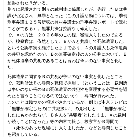
起訴されたＢがいる。
別々に起訴されて別々の裁判体に係属したが、先行したＢは共
謀が否定され、無罪となった（
この弁護活動については、
季刊
刑事弁護１２５号所収の兼村弁護士の刑事弁護レポートで読む
ことができる）。無罪判決は控訴なく確定した。
で、Ａの方は、２０２６年のこの程、審理入りしたのである
が、
検察官は、依然として、ＢがＡと共謀して死体遺棄した、
という公訴事実を維持したままであり、
Ａの弁護人も死体遺棄
の共犯を認めたので、
Ｂの無罪確定後のＡの公判において、
Ｂ
が死体遺棄の共犯であることは言わば争いのない事実と化し
た。
死体遺棄に関するＢの共犯が争いのない事実と化したところ
で、
裁判所はＢの尋問を職権で採用し（ということは、
裁判所
は争いのない筈のＢの死体遺棄の共犯性を審理する必要性を
認
めたと言うことになるのではないか）、尋問が行われた。
このことは幾つかの報道がされているが、例えば中京テレビは
「
無罪が確定したのに“共犯扱い”」の見出しと、「
無罪が確定
したにもかかわらず、Ｂさんを“共犯者”としたまま、
Ａの裁判
が続くことになった」等の内容で報じ、
検察官がＢ尋問で
「（死体のあった現場に）入りましたか」
などと尋問したこと
を紹介している。