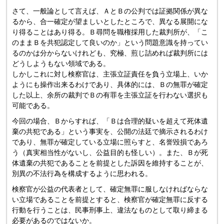
さて、一般論として言えば、
ＡとＢの公判では証拠関係が異な
るから、
合一確定が望ましいとしたところで、
異なる展開にな
り得ることはあり得る。
Ｂ尋問を職権採用した裁判所が、「
こ
のままＢを共犯認定して良いのか」
という問題意識を持ってい
るのかは分からないけれども、究極、煎じ詰めれば
裁判所には
どうしようもない領域である。
しかしこれに対し検察官は、主張立証責任を負う立場上、
いか
ようにも操作出来るわけであり、具体的には、
Ｂの無罪が確定
した以上、
余所の裁判でＢの有罪を主張立証を行わない選択も
可能である。
今回の場合、Ｂからすれば、「Ｂは合理的疑いを超えて死体遺
棄の共犯である」
という事実を、公開の法廷で摘示されるわけ
であり、
無罪が確定している立場に照らすと、名誉毀損であろ
う（真実相当性がないし、公益目的も怪しい）。また、
Ｂが死
体遺棄の共犯であることを前提とした訴因を維持することが、
別異の不法行為を構成するように思われる。
検察官が公益の代表者として、
確定無罪に服しなければならな
い立場であることを前提とすると、
検察官が確定無罪に反する
行動を行うことは、民事刑事上、
違法なものとして取り締まる
必要があるのではないか。