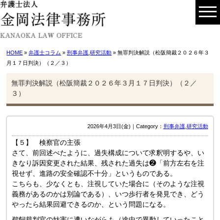
HOME
»
弁護士コラム
»
刑事弁護
,
研究活動
» 無罪判決解説（松阪簡裁２０２６年３
月１７日判決）（２／３）
無罪判決解説（松阪簡裁２０２６年３月１７日判決）（２／
３）
2026年4月3日(金)｜Category：
刑事弁護
,
研究活動
【５】 検察官の主張
さて、前回述べたように、過失構成について求釈明するや、い
きなり訴因変更された結果、残された過失は❷「前方左右を注
視せず、進路の安全確認不十分」というものである。
こちらも、少なくとも、注視していた場合に（そのような注視
義務があるのかは別論である）、いつ歩行者を発見でき、どう
やったら結果回避できるのか、という問題になる。
鵜飼裁判官の妨害に遭いながらも（途中で異動していったこと