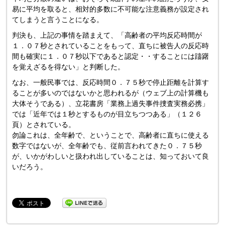
易に平均を取ると、相対的多数に不可能な注意義務が設定され
てしまうと言うことになる。
判決も、上記の事情を踏まえて、「高齢者の平均反応時間が
１．０７秒とされていることをもって、直ちに被告人の反応時
間も確実に１．０７秒以下であると認定・・することには躊躇
を覚えざるを得ない」と判断した。
なお、一般民事では、反応時間０．７５秒で停止距離を計算す
ることが多いのではないかと思われるが（ウェブ上の計算機も
大体そうである）、立花書房「業務上過失事件捜査実務必携」
では「近年では１秒とするものが目立ちつつある」（１２６
頁）とされている。
勿論これは、全年齢で、ということで、高齢者に直ちに使える
数字ではないが、全年齢でも、従前言われてきた０．７５秒
が、いかがわしいと扱われ出していることは、知っておいて良
いだろう。