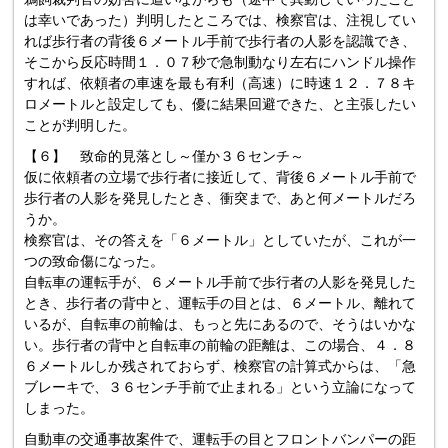
は幸いであった）判明したところでは、検察官は、注視してい
れば歩行者の背後６メートル手前で歩行者の人影を認識でき、
そこから反応時間１．０７秒で急制動なり左右にハンドル操作
すれば、依頼者の車速を最も有利（高速）に時速１２．７８キ
ロメートルと設定しても、優に結果回避できた、と主張したい
ことが判明した。
【６】 致命的見落とし～僅か３６センチ～
仮に依頼者の立場で歩行者に接近して、背後６メートル手前で
歩行者の人影を発見したとき、衝突まで、あと何メートルだろ
うか。
検察官は、その答えを「６メートル」としていたが、これが一
つの致命傷になった。
自転車の運転手が、６メートル手前で歩行者の人影を発見した
とき、歩行者の背中と、運転手の目とは、６メートル、離れて
いるが、自転車の前輪は、もっと先にあるので、そうはいかな
い。歩行者の背中と自転車の前輪の距離は、この場合、４．８
６メートルしか残されておらず、検察官の計算式からは、「急
ブレーキで、３６センチ手前で止まれる」という立論になって
しまった。
自動車の交通事故案件で、運転手の目とフロントバンパーの距