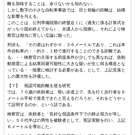
離を加味することは、余りないかも知れない。
しかし数字の小さな自転車事故では、目と前輪の距離は、結構
な影響を与える。
このことは、公判準備段階の終盤近くに（過失に係る計算式を
がっちり固め終えてから）、弁護人から指摘し、それにより検
察官は相当に苦しい立論に陥った。
判決も、「その差はわずか０．３６メートルであり、これは本
件自転車の・・約０．１秒で進行することのできる距離であ
る。・・検察官の主張する前提条件が少しでも異なれば、急制
動措置による結果回避可能性に大きな疑いが生じ得る構造とな
っている・・慎重に検討する必要がある」として、上記見落と
しの重大性を評価した。
【７】 視認可能距離を巡る研究
では、７０歳の依頼者は、暗い歩道上で、先を行く歩行者を６
メートル手前で発見できたと言えるだろうか。それをどうやっ
て証明するのか、という話である。
検察官は、依頼者と「良好な視認条件下での静止視力が等し
い」５０代半ばの男性を被験者として、実証実験を行い、上記
６メートルを導出した。