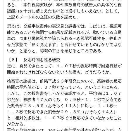
ると、「本件視認実験が、本件事故当時の被告人の具体的な視
認能力を十分に踏まえたものとは必ずしもいえない」として、
上記６メートルの立証の失敗を認めた。
思えば、交通事故案件の実況見分調書では、しばしば、視認可
能であることを強調する結果が記載されるが、動いている自動
車の、つまり動体視力で論じられるべき視認可能性を、静止さ
せた状態で「良く見えます」と言わせているものばかりではな
いか、と思うと、認識の甘さを感じるところである。
【８】 反応時間を巡る研究
更に、発見できたとして、１．０７秒の反応時間で回避行動が
開始されなければならないという前提も、どうだろうか。
検察官の論拠は、前掲平成２３年研究において、高齢者の反応
時間の平均値が１．０７秒となっている、ということにある。
しかし、この報告書をしっかり確認すると、平均値は１．０７
秒だが、被験者４７人のうち、０．９秒～１．１秒で反応でき
た割合が２３．５％（おそらく１１人）に対し、１．１秒～
１．３秒で反応できた割合が２９．５％（おそらく１４人）
と、相対的多数は、１．０７秒では反応できていなかったこと
が分かる。
平均と分散の違いは、おそらく統計学の基本の話だろうが、安