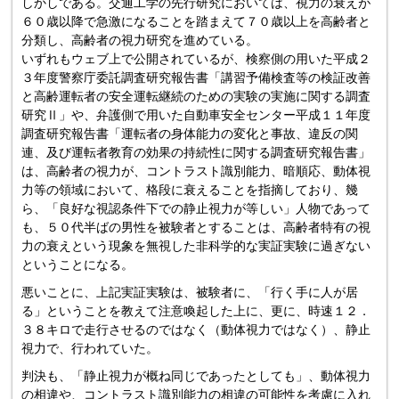
しかしである。交通工学の先行研究においては、視力の衰えが
６０歳以降で急激になることを踏まえて７０歳以上を高齢者と
分類し、高齢者の視力研究を進めている。
いずれもウェブ上で公開されているが、検察側の用いた平成２
３年度警察庁委託調査研究報告書「講習予備検査等の検証改善
と高齢運転者の安全運転継続のための実験の実施に関する調査
研究Ⅱ」や、弁護側で用いた自動車安全センター平成１１年度
調査研究報告書「運転者の身体能力の変化と事故、違反の関
連、及び運転者教育の効果の持続性に関する調査研究報告書」
は、高齢者の視力が、コントラスト識別能力、暗順応、動体視
力等の領域において、格段に衰えることを指摘しており、幾
ら、「良好な視認条件下での静止視力が等しい」人物であって
も、５０代半ばの男性を被験者とすることは、高齢者特有の視
力の衰えという現象を無視した非科学的な実証実験に過ぎない
ということになる。
悪いことに、上記実証実験は、被験者に、「行く手に人が居
る」ということを教えて注意喚起した上に、更に、時速１２．
３８キロで走行させるのではなく（動体視力ではなく）、静止
視力で、行われていた。
判決も、「静止視力が概ね同じであったとしても」、動体視力
の相違や、コントラスト識別能力の相違の可能性を考慮に入れ