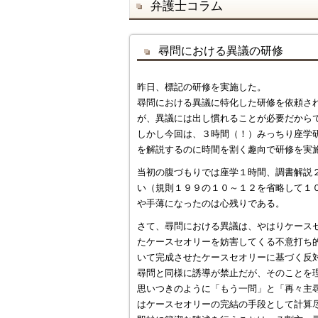
弁護士コラム
尋問における異議の研修
昨日、標記の研修を実施した。
尋問における異議に特化した研修を依頼さ
が、異議には出し慣れることが必要だから
しかし今回は、３時間（！）みっちり座学
を解説するのに時間を割く趣向で研修を実
当初の腹づもりでは座学１時間、調書解説
い（規則１９９の１０～１２を省略して１
や手薄になったのは心残りである。
さて、尋問における異議は、やはりケース
たケースセオリーを妨害してくる不意打ち
いて完成させたケースセオリーに基づく反
尋問と同様に誘導が禁止だが、そのことを
思いつきのように「もう一問」と「再々主
はケースセオリーの完結の手段として計算