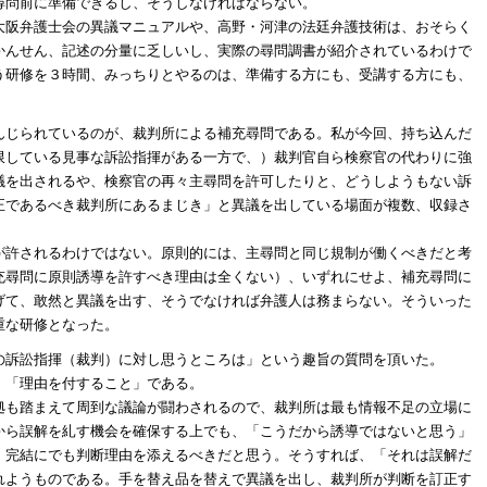
尋問前に準備できるし、そうしなければならない。
大阪弁護士会の異議マニュアルや、高野・河津の法廷弁護技術は、おそらく
かんせん、記述の分量に乏しいし、実際の尋問調書が紹介されているわけで
う研修を３時間、みっちりとやるのは、準備する方にも、受講する方にも、
んじられているのが、裁判所による補充尋問である。私が今回、持ち込んだ
限している見事な訴訟指揮がある一方で、）裁判官自ら検察官の代わりに強
議を出されるや、検察官の再々主尋問を許可したりと、どうしようもない訴
正であるべき裁判所にあるまじき」と異議を出している場面が複数、収録さ
が許されるわけではない。原則的には、主尋問と同じ規制が働くべきだと考
充尋問に原則誘導を許すべき理由は全くない）、いずれにせよ、補充尋問に
げて、敢然と異議を出す、そうでなければ弁護人は務まらない。そういった
重な研修となった。
の訴訟指揮（裁判）に対し思うところは」という趣旨の質問を頂いた。
」「理由を付すること」である。
拠も踏まえて周到な議論が闘わされるので、裁判所は最も情報不足の立場に
から誤解を糺す機会を確保する上でも、「こうだから誘導ではないと思う」
、完結にでも判断理由を添えるべきだと思う。そうすれば、「それは誤解だ
れようものである。手を替え品を替えで異議を出し、裁判所が判断を訂正す