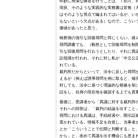
即妙に簡潔な陳述を行うことは、７割方、
現状、そのような実践的な実務書は皆無（
はそのような視点で編まれてはいるが、い
もないという欠点がある）なので、こうい
価値があったと思う。
検察側の強引な回復尋問と同じくらい、疎
尋問調書でも、（毅然として回復尋問を制
引な回復尋問を行おうとしたり、それに異
訟指揮が行われ、それに対し私が「中立公
れている。
裁判所だからといって、法令に反した尋問
えるが（例えば誘導尋問を例に取ると、補
対しても、法令に基づく理論的な根拠を挙
話をし、自身の現在地を確認する上でも貴
最後に、受講者から「異議に対する裁判所
それへの回答は、「裁判の結論を出すこと
尋問における異議は、手続経過や、開示証
置かれている。情報不足を自覚し、当事者
とか「こういうことで伝聞と判断する」と
から」と、改めて異議を出す機会にも恵ま