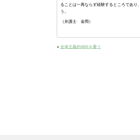
ることは一再ならず経験するところであり
う。
（弁護士 金岡）
«
全体主義的傾向を憂う