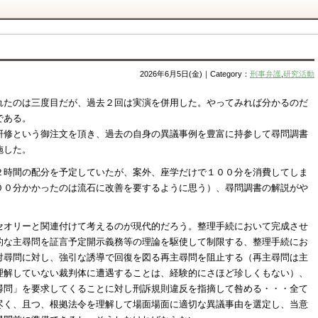
2026年6月5日(金)｜Category：
刑事弁護
,
研究活動
れたのは三度目だが、過去２回は実演を併用した。やってみれば分かるのだ
である。
研修という御注文を頂き、過去の自身の異議事例を豊富に持参して尋問調書
施した。
２時間の配分を予定していたが、案外、座学だけで１００分を消費してしま
００分かかったのは流石に改善を要するように思う）、尋問調書の解説がや
セオリーと関連付けて考えるのが現代的だろう。整理手続において完成させ
的な主尋問を証言予定開示義務等の理論を駆使して制限する、整理手続にお
対尋問に対し、強引な誘導で回復を図る再主尋問を阻止する（再主尋問は主
理解していない裁判体に遭遇することは、経験的にさほど珍しくもない）、
尋問」を要求してくることに対し刑訴規則違反を指摘して咎める・・・全て
尽く、且つ、根拠法令を理解して場面場面に適切な異議事由を選定し、当意