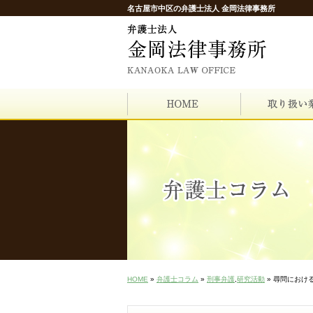
名古屋市中区の弁護士法人 金岡法律事務所
HOME
»
弁護士コラム
»
刑事弁護
,
研究活動
» 尋問におけ