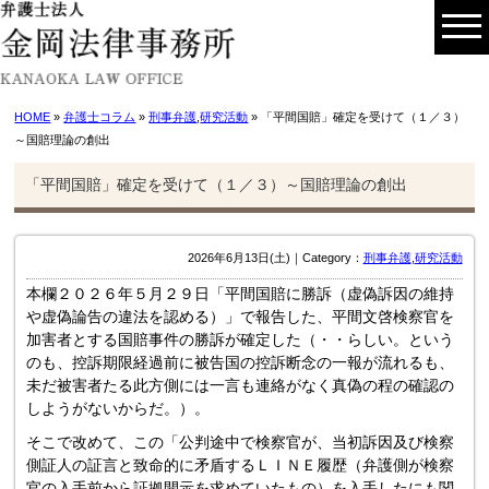
HOME
»
弁護士コラム
»
刑事弁護
,
研究活動
» 「平間国賠」確定を受けて（１／３）
～国賠理論の創出
「平間国賠」確定を受けて（１／３）～国賠理論の創出
2026年6月13日(土)｜Category：
刑事弁護
,
研究活動
本欄２０２６年５月２９日「平間国賠に勝訴（虚偽訴因の維持
や虚偽論告の違法を認める）」で報告した、平間文啓検察官を
加害者とする国賠事件の勝訴が確定した（・・らしい。という
のも、控訴期限経過前に被告国の控訴断念の一報が流れるも、
未だ被害者たる此方側には一言も連絡がなく真偽の程の確認の
しようがないからだ。）。
そこで改めて、この「公判途中で検察官が、当初訴因及び検察
側証人の証言と致命的に矛盾するＬＩＮＥ履歴（弁護側が検察
官の入手前から証拠開示を求めていたもの）を入手したにも関