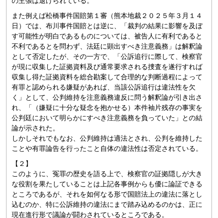
の主張は退けられている。
また例えば松橋事件国賠第１審（熊本地裁２０２５年３月１４
日）では、布川事件国賠とは逆に、「裁判の結果に影響を及ぼ
す可能性が明白であるものについては、被告人に有利であると
不利であるとを問わず、法廷に顕出すべき注意義務」は解釈論
として否定したが、その一方で、「公訴追行に際して、検察官
が現に収集した証拠資料及び通常要求される捜査を遂行すれば
収集し得た証拠資料を総合勘案して合理的な判断過程によって
有罪と認められる嫌疑があれば、当該公訴追行は違法性を欠
く」として、公判維持を注意義務違反に問う解釈論が引き出さ
れ、「（嫌疑に十分な疑念を抱かせる）本件袖片残存の事実を
公判廷において明らかにすべき注意義務を負っていた」との結
論が示された。
しかしそれでもなお、公判維持は適法とされ、公判を維持した
ことや有罪論告を行ったこと自体の違法性は否定されている。
【２】
このように、冤罪の歴史を語る上で、検察官の証拠隠しが大き
な役割を果たしていることは上記各事例からも優に論証できる
ところであるが、それを如何なる形で国賠法上の違法に落とし
込むのか、特に公訴維持の違法にまで踏み込めるのかは、正に
現在進行形で議論が闘わされているところである。