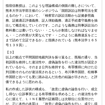
指宿信教授は、このような理論構成の側面の難しさについて、
熊本大学法学部主催のシンポジウム「国賠訴訟は刑事司法を変
えるのか？」において、「検察官の訴訟活動から証拠参照義
務、証拠適正評価義務、証人弾劾義務、適正手続遵守義務を抽
出して概念化していくのです。このような義務は刑事訴訟法の
教科書には書いていない・・こちらが創造しなければなりませ
ん・・この作業が大変なんです・・このように義務違反をどこ
まで詰めて立証できるか」と指摘されている（熊本法学１６５
号１３９頁）。
【３】
以上の観点で平間国賠地裁判決を振り返ると、既報の通り、当
初訴因を維持した違法性や、虚偽論告を行った違法性が認定さ
れているから、そのまま公判を維持する、有罪獲得に向けた公
判活動そのものが違法視されるという、布川事件国賠、松橋事
件国賠と比べても更に踏み込んだ出色の結論が示された、と評
価できるように思われる。
私の作成した訴状の構成も、「故意に虚偽の論告を行い、成立
し得ない公訴事実による有罪獲得を求めること」の違法性を中
心に据えて、ＬＩＮＥ履歴の証拠隠しは次順位に位置付けた
が、正に本件の本質は、「故意に虚偽の論告を行い、成立し得