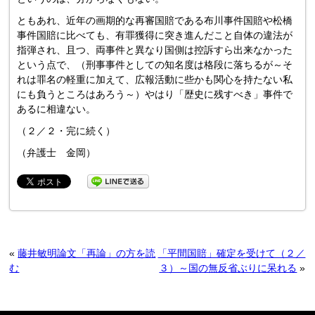
ともあれ、近年の画期的な再審国賠である布川事件国賠や松橋
事件国賠に比べても、有罪獲得に突き進んだこと自体の違法が
指弾され、且つ、両事件と異なり国側は控訴すら出来なかった
という点で、（刑事事件としての知名度は格段に落ちるが～そ
れは罪名の軽重に加えて、広報活動に些かも関心を持たない私
にも負うところはあろう～）やはり「歴史に残すべき」事件で
あるに相違ない。
（２／２・完に続く）
（弁護士 金岡）
«
藤井敏明論文「再論」の方を読
「平間国賠」確定を受けて（２／
む
３）～国の無反省ぶりに呆れる
»