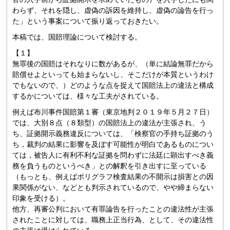
わらず、それを隠し、虚偽の訴因を維持し、虚偽の論告を行っ
た」という事案について振り返っておきたい。
本稿では、国賠理論について検討する。
【１】
無罪後の国賠はそれなりに数があるが、（単に結論無罪だから
賠償せよといっても始まらないし、そこだけが本質というわけ
でもないので、）どのような点を捉えて国賠法上の違法と構成
するかについては、様々な工夫がされている。
例えば布川事件国賠第１審（東京地判２０１９年５月２７日）
では、大別８点（８類型）の国賠法上の違法が主張され、う
ち、証拠開示義務違反については、「検察官の手持ち証拠のう
ち，裁判の結果に影響を及ぼす可能性が明白であるものについ
ては，被告人に有利不利な証拠を問わずに法廷に顕出すべき義
務を負うものというべき」との解釈を引き出すに至っている
（もっとも、例えばポリグラフ検査結果の不開示は損害との因
果関係がない、などとも判示されているので、やや締まらない
印象を受ける）。
他方、再審公判において有罪論告を行ったことの違法性が主張
されたことに対しては、職務上正当行為、として、その違法性