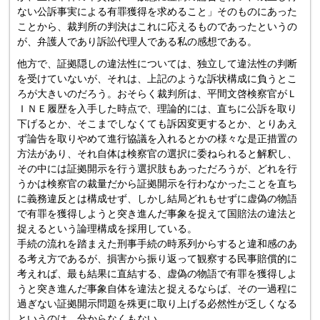
ない公訴事実による有罪獲得を求めること」そのものにあった
ことから、裁判所の判決はこれに応えるものであったというの
が、弁護人であり訴訟代理人である私の感想である。
他方で、証拠隠しの違法性については、独立して違法性の判断
を受けていないが、それは、上記のような訴状構成に負うとこ
ろが大きいのだろう。おそらく裁判所は、平間文啓検察官がＬ
ＩＮＥ履歴を入手した時点で、理論的には、直ちに公訴を取り
下げるとか、そこまでしなくても訴因変更するとか、とりあえ
ず論告を取りやめて進行協議を入れるとかの様々な是正措置の
方法があり、それ自体は検察官の選択に委ねられると解釈し、
その中には証拠開示を行う選択肢もあっただろうが、どれを行
うかは検察官の裁量だから証拠開示を行わなかったことを直ち
に義務違反とは構成せず、しかし結局どれもせずに虚偽の物語
で有罪を獲得しようと突き進んだ事象を捉えて国賠法の違法と
捉えるという論理構成を採用している。
手続の流れを踏まえた刑事手続の時系列からすると違和感のあ
る考え方であるが、損害から振り返って観察する民事賠償的に
考えれば、最も結果に直結する、虚偽の物語で有罪を獲得しよ
うと突き進んだ事象自体を違法と捉えるならば、その一過程に
過ぎない証拠開示問題を殊更に取り上げる必然性が乏しくなる
というのは、分からなくもない。