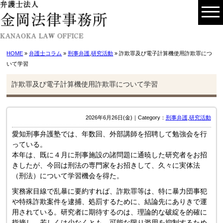
HOME
»
弁護士コラム
»
刑事弁護
,
研究活動
» 詐欺罪及び電子計算機使用詐欺罪につ
いて学習
詐欺罪及び電子計算機使用詐欺罪について学習
2026年6月26日(金)｜Category：
刑事弁護
,
研究活動
愛知刑事弁護塾では、年数回、外部講師を招聘して勉強会を行
っている。
本年は、既に４月に刑事施設の諸問題に通暁した研究者をお招
きしたが、今回は刑法の専門家をお招きして、久々に実体法
（刑法）について学習機会を得た。
実務家目線で乱暴に要約すれば、詐欺罪等は、特に暴力団事犯
や特殊詐欺案件を逮捕、処罰するために、結論先にありきで運
用されている。研究者に期待するのは、理論的な破綻を的確に
指摘し、若しくは少なくとも、可能な限り濫用を抑制するため