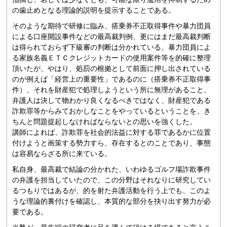
の歯止めとなる理論的説明を提示することである。
そのような期待で研修に臨み、搭乗券不正取得事件や暴力団員
による口座開設事件などの最高裁判例、更にはまだ最高裁判断
は得られておらず下級審の判断は分かれている、暴力団員によ
る家族名義ＥＴＣクレジットカードの使用案件等を的確に整理
頂いたが、やはり、処罰の根拠として前面に押し出されている
のが例えば「経営上の重要性」であるのに（搭乗券不正取得事
件）、それを財産犯で処理しようという所に無理があること、
弁護人は決して物わかり良くなるべきではなく、財産犯である
詐欺罪等からみておかしなことをやっているということを、き
ちんと問題提起しなければならないとの思いを強くした。
講師によれば、詐欺罪を社会的法益に対する罪であるかに位置
付けようと画策する勢力すら、存在するとのことであり、事態
は容易ならざる所に来ている。
私自身、最高裁で結論の分かれた、いわゆるゴルフ場詐欺事件
の弁護を担当していたので、この分野はそれなりに研究してい
るつもりではあるが、的を射た弁護活動を行う上でも、このよ
うな理論的裏付けを確認し、本質的な部分を抉り出す努力が必
要である。