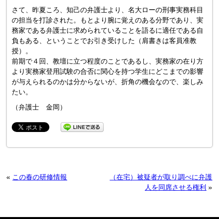
さて、昨夏ころ、知己の弁護士より、名大ローの刑事実務科目
の担当を打診された。もとより腕に覚えのある分野であり、実
務家である弁護士に求められていることを語るに適任である自
負もある、ということでお引き受けした（肩書きは客員准教
授）。
前期で４回、教壇に立つ程度のことであるし、実務家の在り方
より実務家登用試験の合否に関心を持つ学生にどこまでの影響
が与えられるのかは分からないが、折角の機会なので、楽しみ
たい。
（弁護士 金岡）
«
この春の研修情報
（在宅）被疑者が取り調べに弁護
人を同席させる権利
»