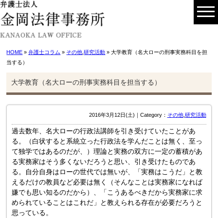
HOME
»
弁護士コラム
»
その他
,
研究活動
» 大学教育（名大ローの刑事実務科目を担
当する）
大学教育（名大ローの刑事実務科目を担当する）
2016年3月12日(土)｜Category：
その他
,
研究活動
過去数年、名大ローの行政法講師を引き受けていたことがあ
る。（白状すると系統立った行政法を学んだことは無く、至っ
て独学ではあるのだが、）理論と実務の双方に一定の蓄積があ
る実務家はそう多くないだろうと思い、引き受けたものであ
る。自分自身はローの世代では無いが、「実務はこうだ」と教
えるだけの教員など必要は無く（そんなことは実務家になれば
嫌でも思い知るのだから）、「こうあるべきだから実務家に求
められていることはこれだ」と教えられる存在が必要だろうと
思っている。