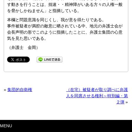
す動きを行うことは、拙速・・精神障がいある方々の人権一般
を脅かしかねません」と指摘している。
本欄と問題意識を同じくし、我が意を得たりである。
事件被疑者が満腔の敵意に晒されている中、地元の弁護士会が
会長声明の形でこのように指摘したことに、弁護士集団の心意
気を見た思いである。
（弁護士 金岡）
«
集団的自衛権
（在宅）被疑者が取り調べに弁護
人を同席させる権利～特別編・第
２弾
»
MENU