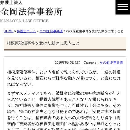
HOME
»
弁護士コラム
»
その他
,
刑事弁護
» 相模原殺傷事件を受けた動きに思うこと
相模原殺傷事件を受けた動きに思うこと
2016年8月3日(水)｜Category：
その他
,
刑事弁護
相模原殺傷事件、という名前で報じられているが、一連の報道
を見ていると、相変わらず軽率な動きが目につく、と言わなけ
ればならない。
まずマスメディアである。被疑者に複数の精神病診断名が与え
られていること、措置入院歴もあることなどが報じられてお
り、精神障害が事件に影響を与えた可能性も十分にある。その
場合、特に心神喪失ともなり得るのであれば、安易に実名報道
を行うことは、精神障害のある人への人権侵害となり得る（将
来的に被疑者が心神喪失を理由に不起訴あるいは無罪となった
として、これだけ実名が報道されれば、社会は受入を拒絶する