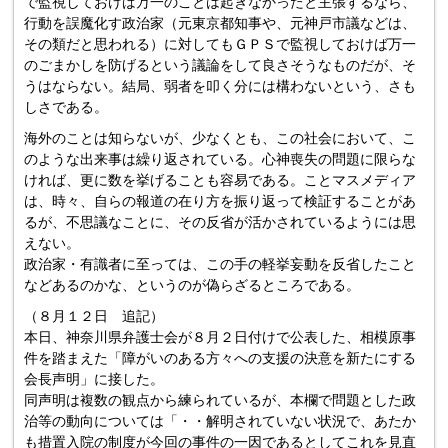
で監視しておけば万一のことは起きなかったと主張するなら、
行動を誤魔化す政治家（元東京都知事や、元神戸市議などは、
その類だと思われる）に対してもＧＰＳで監視しておけば万一
のごまかしを防げるという議論をして良さそうなものだが、そ
うはならない。結局、弱者を叩く分には構わないという、さも
しさである。
海外のことは知らないが、少なくとも、この社会において、こ
のような出来事は繰り返されている。心神喪失の問題に限らな
ければ、更に数を挙げることも容易である。ことマスメディア
は、時々、自らの報道の在り方を振り返って検証することがあ
るが、不思議なことに、その反省が活かされているようには思
えない。
政治家・有識者に至っては、この手の軽挙妄動を反省したこと
などあるのかな、というのが偽らざるところである。
（８月１２日 追記）
本日、神奈川県弁護士会が８月２日付けで公表した、相模原事
件を踏まえた「障がいのある方々への支援の決意を新たにする
会長声明」に接した。
同声明は複数の観点から練られているが、本欄で問題とした政
治等の動向については「・・解明されていない状況で、あたか
も措置入院の制度が今回の事件の一因であるとしてこれを見直