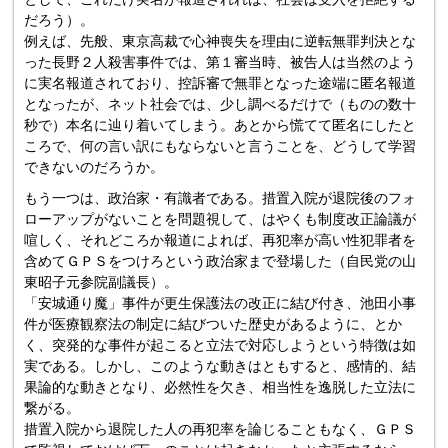
だろう）。
例えば、先般、東京高裁で心神喪失を理由に逆転無罪判決とな
った長野２人殺害事件では、第１審当時、被告人は当然のよう
に実名報道されており、控訴審で無罪となった途端に匿名報道
となったが、ネット社会では、少し調べるだけで（ものの数十
秒で）本名に辿り着いてしまう。あとから慌てて匿名にしたと
ころで、何の言い訳にもならないと言うことを、どうして学習
できないのだろうか。
もう一つは、政治家・有識者である。措置入院が退院後のフォ
ローアップがないことを問題視して、はやくも制度改正論議が
喧しく、それどころか報道によれば、再犯率が高い性犯罪者を
含めてＧＰＳをつけろという政治家まで登場した（自民党の山
東昭子元参院副議長）。
「安城通り魔」事件が更生保護法の改正に結び付き、池田小事
件が医療観察法の制定に結びついた歴史があるように、とか
く、突発的な事件が起こると立法で対応しようという特徴は如
実である。しかし、このような動きはともすると、感情的、結
果論的な動きとなり、必然性を欠き、相当性を逸脱した立法に
繋がる。
措置入院から退院した人の再犯率を論じることもなく、ＧＰＳ