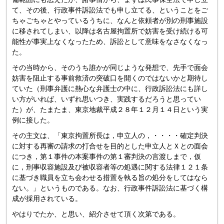
て、その後、行政事件訴訟法でも申し立てる、ということをご
ちゃごちゃとやっているうちに、なんと依頼者が別の刑事施設
に移されてしまい、以降は名古屋拘置所で妨害を受け続ける可
能性が事実上なくなったため、訴訟として意味をなさなくなっ
た。
その当時から、そのうち誰かが同じような発想で、先手で面会
妨害を阻止する事前救済の突破口を開くのではないかと期待し
ていた（刑事弁護に熱心な弁護士の中に、行政訴訟法にも詳し
い方がいれば、いずれ思いつき、実践するだろうと思ってい
た）が、たまたま、東京地裁平成２８年１２月１４日という実
例に接した。
その主文は、「東京拘置所長は，申立人の，・・・・確定判決
に対する再審の請求の打合せを目的とした申立人とＸとの面会
につき，第１事件の本案事件の第１審判決の言渡しまで，仮
に，刑事収容施設及び被収容者等の処遇に関する法律１２１条
に基づき職員を立ち会わせる措置を執る旨の処分をしてはなら
ない。」というものである。なお、行政事件訴訟法に基づく構
成が採用されている。
やはりでたか、と思い、紹介させて頂く次第である。