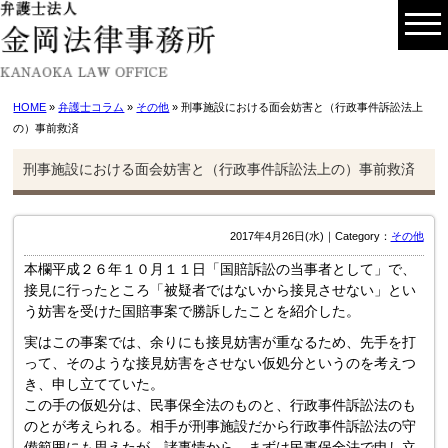
HOME
»
弁護士コラム
»
その他
» 刑事施設における面会妨害と（行政事件訴訟法上
の）事前救済
刑事施設における面会妨害と（行政事件訴訟法上の）事前救済
2017年4月26日(水)｜Category：
その他
本欄平成２６年１０月１１日「国賠訴訟の当事者として」で、
接見に行ったところ「被疑者ではないから接見させない」とい
う妨害を受けた国賠事案で勝訴したことを紹介した。
実はこの事案では、余りにも接見妨害が重なるため、先手を打
って、そのような接見妨害をさせない仮処分というのを考えつ
き、申し立てていた。
この手の仮処分は、民事保全法のものと、行政事件訴訟法のも
のとが考えられる。相手が刑事施設だから行政事件訴訟法の守
備範囲にも思えたが、諸事情から、まずは民事保全法で申し立