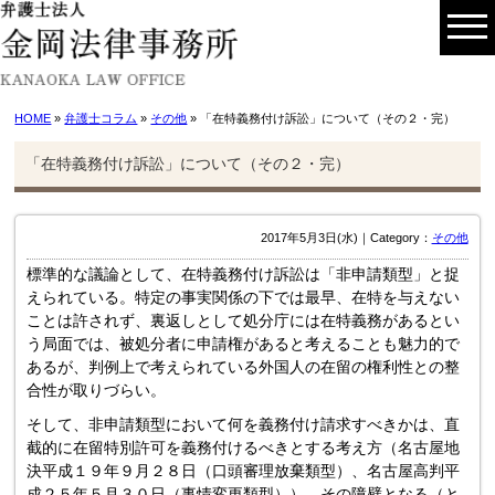
HOME
»
弁護士コラム
»
その他
» 「在特義務付け訴訟」について（その２・完）
「在特義務付け訴訟」について（その２・完）
2017年5月3日(水)｜Category：
その他
標準的な議論として、在特義務付け訴訟は「非申請類型」と捉
えられている。特定の事実関係の下では最早、在特を与えない
ことは許されず、裏返しとして処分庁には在特義務があるとい
う局面では、被処分者に申請権があると考えることも魅力的で
あるが、判例上で考えられている外国人の在留の権利性との整
合性が取りづらい。
そして、非申請類型において何を義務付け請求すべきかは、直
截的に在留特別許可を義務付けるべきとする考え方（名古屋地
決平成１９年９月２８日（口頭審理放棄類型）、名古屋高判平
成２５年５月３０日（事情変更類型））、その障壁となる（と