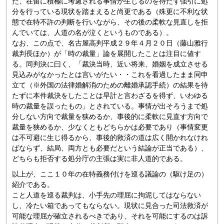
た、在留に積極に考慮される事情が生じるのを待たず強引に処
分を行っている現状を踏まえると尚更である（殊更に不利な状
態で在特不許の判断を行いながら、その後の柔軟な見直しを拒
んでいては、人道の名が泣くというものである）。
なお、この点で、名古屋高判平成２９年４月２０日（藤山雅行
裁判長ほか）が「時の裁量」論を展開したことは注目に値す
る。同判決に曰く、「裁決当時、近い将来、婚姻を成立させる
見込みがなかったとは言いがたい・・これを看過したまま同申
立て（※外国の法律婚解消のための離婚承認手続）の結果を待
たずに本件裁決をしたことは早計と言わざるを得ず、いわゆる
時の裁量を誤ったもの」とされている。事情が出そろうまで処
分しない方向で裁量を狭めるか、事後的に柔軟に見直す方向で
裁量を狭めるか、少なくともどちらかは必要であり（事情変更
は不可避に生じ得るから、事後的救済の道は広く開かれなけれ
ばならず、結局、両方とも必要だという結論が正当である）、
どちらも拒否する処分庁の主張は実に非人道的である。
以上が、ここ１０年の在特義務付けを巡る議論の（駆け足の）
紹介である。
こと人道を巡る裁判は、小手先の理屈に拘泥してはならない
し、冷たい箱であってもならない。現状に見合った司法救済が
可能な理屈が確立されるべきであり、それを可能にするのは訴