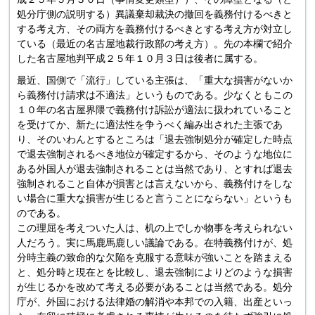
処分庁側の説明する）異議棄却裁決の撤回を義務付けるべきと
する考え方、その両方を義務付けるべきとする考え方が対立し
ている（最近の名古屋地裁行政部の考え方）。先の本欄で紹介
した名古屋地判平成２５年１０月３日は後者に属する。
最近、国側で「流行」している主張は、「重大な損害がないか
ら義務付け請求は不適法」というものである。少なくともこの
１０年の名古屋界隈で義務付け訴訟が適法に扱われていること
を受けてか、新たに適法性を争うべく編み出された主張であ
り、そのいわんとするところは「退去強制処分が確定した時点
で退去強制されるべき地位が確定するから、そのような地位に
ある外国人が退去強制されることは当然であり、とすれば退去
強制されること自体が損害とは言えないから、義務付けをしな
い場合に重大な損害が生じると言うことにならない」というも
のである。
この理屈を考えついた人は、机の上でしか物事を考えられない
人だろう。実に馬鹿馬鹿しい議論である。在特義務付けが、処
分時主義の致命的な欠陥を克服する意味が強いことを踏まえる
と、処分時と現在とを比較し、退去強制によりどのような損害
が生じるかを改めて考える必要があることは当然である。処分
庁が、外国における法律婚の解消や本邦での入籍、出産といっ