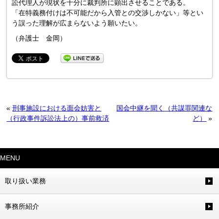
訟代理人が現状を十分に裁判所に顕出させることである。
「在特義務付けは不可能だから入管との交渉しかない」等とい
う誤った理解が広まらないよう願いたい。
（弁護士 金岡）
«
刑事施設における面会妨害と
国会中継を聞く（共謀罪関連な
（行政事件訴訟法上の）事前救済
ど）
»
MENU
取り扱い業務
事務所紹介