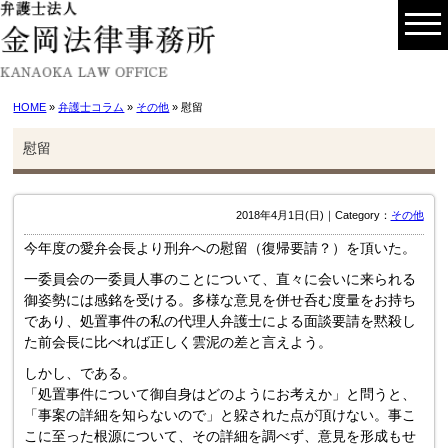
HOME
»
弁護士コラム
»
その他
» 慰留
慰留
2018年4月1日(日)｜Category：
その他
今年度の愛弁会長より刑弁への慰留（復帰要請？）を頂いた。
一委員会の一委員人事のことについて、直々に会いに来られる
御姿勢には感銘を受ける。多様な意見を併せ呑む度量をお持ち
であり、処置事件の私の代理人弁護士による面談要請を黙殺し
た前会長に比べれば正しく雲泥の差と言えよう。
しかし、である。
「処置事件について御自身はどのようにお考えか」と問うと、
「事案の詳細を知らないので」と躱された点が頂けない。事こ
こに至った根源について、その詳細を調べず、意見を形成もせ