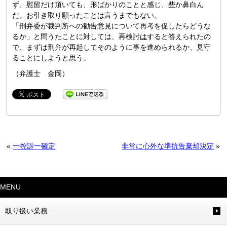
ず、慰留だけ頂いても、形ばかりのことと感じ、些か鼻白ん
だ。お引き取り願ったことは言うまでもない。
「刑弁委が裁判所への勧告意見について再考を促したらどうな
るか」と問うたことに対しては、再検討
は
すると答えられたの
で、まずは刑弁が再起してそのように事を進められるか、見守
ることにしようと思う。
（弁護士 金岡）
«
一控訴一確定
非常に心外な準抗告棄却決定
»
MENU
取り扱い業務