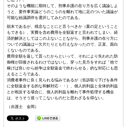
そのような機能に期待して、刑事弁護の在り方を広く議論しよ
うと、要件事実論どうのこうのを離れて地に足のついた議論が
可能な紛議調停を選択してみたのである。
顛末であるが、残念なことにと言うべきか（案の定ということ
もできる）、実費を含め費用を全額返すと言われてしまい、経
済的解決としてはこの上ないことながら、刑事弁護の在り方に
ついての議論は一欠片たりとも行えなかったので、正直、面白
くないものである。
費用全額を返して貰ったからといって、それにより失われた防
御権が回復されるわけではないし、穿った見方をすれば「他で
稼げば良いから紛争は全額返金で終わらせる」的な対応にも思
えるところである。
消費者事件に良く見られる悩みであるが（告訴取り下げを条件
に全額返金する的な和解対応・・）、個人的利益と全体的利益
とが相反する場合に、個人的利益を離れて事件処理する機会
は、そうそう巡ってこないものだと思わざるを得ない。
（弁護士 金岡）