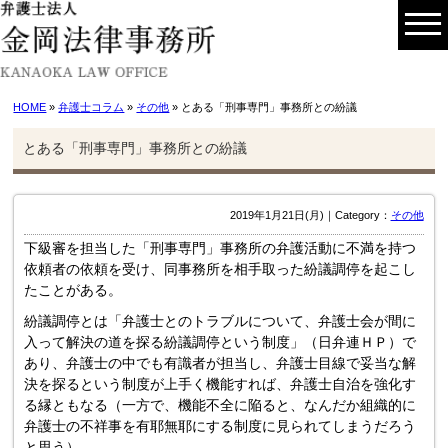
HOME
»
弁護士コラム
»
その他
» とある「刑事専門」事務所との紛議
とある「刑事専門」事務所との紛議
2019年1月21日(月)｜Category：
その他
下級審を担当した「刑事専門」事務所の弁護活動に不満を持つ
依頼者の依頼を受け、同事務所を相手取った紛議調停を起こし
たことがある。
紛議調停とは「弁護士とのトラブルについて、弁護士会が間に
入って解決の道を探る紛議調停という制度」（日弁連ＨＰ）で
あり、弁護士の中でも有識者が担当し、弁護士目線で妥当な解
決を探るという制度が上手く機能すれば、弁護士自治を強化す
る縁ともなる（一方で、機能不全に陥ると、なんだか組織的に
弁護士の不祥事を有耶無耶にする制度に見られてしまうだろう
と思う）。