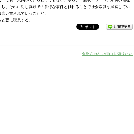
わけでも、人間ができるわけでもない。寧ろ、「受験エリート」が狭い箱社
るし、それに対し真顔で「多様な事件と触れることで社会常識を涵養してい
は言い古されていることだ。
ぁと更に嘆息する。
保釈されない理由を知りたい