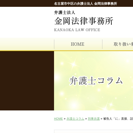
名古屋市中区の弁護士法人 金岡法律事務所
HOME
»
弁護士コラム
»
刑事弁護
» 被告人「に」直接、