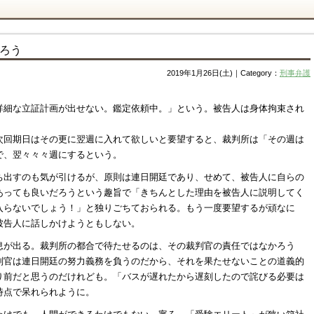
ろう
2019年1月26日(土)｜Category：
刑事弁護
詳細な立証計画が出せない。鑑定依頼中。」という。被告人は身体拘束され
次回期日はその更に翌週に入れて欲しいと要望すると、裁判所は「その週は
で、翌々々々週にするという。
ち出すのも気が引けるが、原則は連日開廷であり、せめて、被告人に自らの
あっても良いだろうという趣旨で「きちんとした理由を被告人に説明してく
入らないでしょう！」と独りごちておられる。もう一度要望するが頑なに
被告人に話しかけようともしない。
息が出る。裁判所の都合で待たせるのは、その裁判官の責任ではなかろう
判官は連日開廷の努力義務を負うのだから、それを果たせないことの道義的
り前だと思うのだけれども。「バスが遅れたから遅刻したので詫びる必要は
時点で呆れられように。