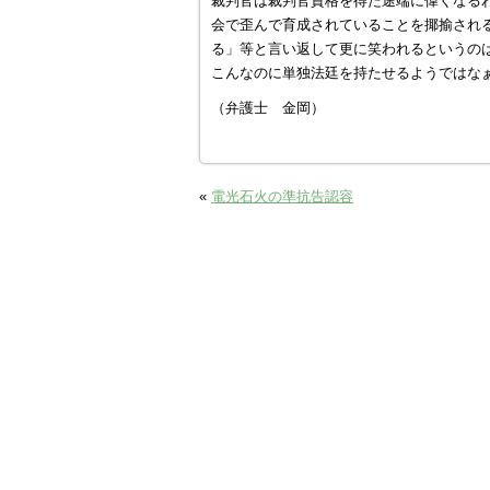
裁判官は裁判官資格を得た途端に偉くなる
会で歪んで育成されていることを揶揄され
る」等と言い返して更に笑われるというの
こんなのに単独法廷を持たせるようではな
（弁護士 金岡）
«
電光石火の準抗告認容