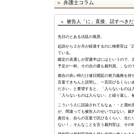
弁護士コラム
被告人「に」直接、話すべきだ
先日のとある法廷の風景。
起訴から２か月が経過するのに検察官は「
ている。
鑑定の見通しが翌週半ばにはというので、
予定が一杯。その次の週も裁判員。」なの
都合の良い時だけ連日開廷の努力義務を持
言葉できちんと説明し、一言詫びるくらい
ださい」と要望すると、「入らないものは
「入らないものは入らない」と繰り返し、
こういう人に説諭されてもなぁ・・と溜め
が、間違っても被告人のせいではない。裁
責任を、自らの言葉で詫びるくらい、当た
ない！」そんなことを言う裁判官は、その