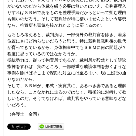
がいないのだから体裁を繕う必要は無いとはいえ、公判審理入
りすればＳＢＭであるものを整理手続だからといって拒む理由
も無いのだろう。そして裁判所が特に構いませんよという姿勢
なら、拘置所も毒気を抜かれたように応じるのだ。
もろもろ考えると、裁判所は、一部例外の裁判官を除き、着席
位置にさほど拘らないだろうと思う。特に裁判員裁判後の世代
が育ってきているから、身体拘束中でもＳＢＭに何の問題が？
程度に思っているのではなかろうか。
抵抗勢力は、従って拘置所であるが、裁判所が毅然として訴訟
指揮をすれば、実のところ、一部厳重な戒護体制を敷くような
事例を除けばそこまで深刻な対立には至るまい。現に上記の通
りなのだから。
そして、ＳＢＭが、形式・実質共に、あるべき姿であると理解
したなら、ことなかれに走るのではなく、積極的に対峙して欲
しいものだ。そうでなければ、裁判官をやっている意味などな
いだろう。
（弁護士 金岡）