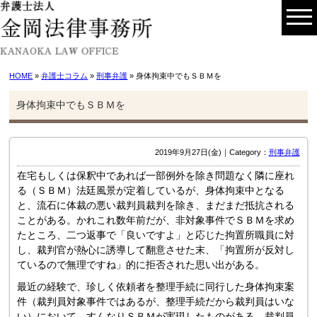
HOME
»
弁護士コラム
»
刑事弁護
» 身体拘束中でもＳＢＭを
身体拘束中でもＳＢＭを
2019年9月27日(金)｜Category：
刑事弁護
在宅もしくは保釈中であれば一部例外を除き問題なく隣に座れ
る（ＳＢＭ）法廷風景が定着しているが、身体拘束中となる
と、流石に体裁の悪い裁判員裁判を除き、まだまだ抵抗される
ことがある。かれこれ数年前だが、非対象事件でＳＢＭを求め
たところ、二つ返事で「良いですよ」と応じた拘置所職員に対
し、裁判官が熱心に誘導して翻意させた末、「拘置所が反対し
ているので無理ですね」的に拒否された思い出がある。
最近の経験で、珍しく依頼者を整理手続に同行した身体拘束案
件（裁判員対象事件ではあるが、整理手続だから裁判員はいな
い）において、すんなりＳＢＭが実現したものがある。裁判員