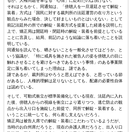
るが、人権問題を単なる「心情」に貶めたのは頂けない。
それはともかく、同通知は、「傍聴人を一旦退廷させて解錠・
装着」方式は「国民に対する裁判所の法廷運営の在り方という
観点からみた場合、決して好ましいものとはいえない」として
前記法廷外の所での解錠・装着方式を提案した経過を説明した
上で、矯正局は開廷時・閉廷時の解錠・装着を前提としている
ことに言及し、結局、前記のような結論に落ち着いたことを説
明している。
同通知を読んでも、晒さないことを一般化させてはどうか、と
いう協議が、「特に戒具を施された被告人の姿を傍聴人の目に
触れさせることを避けるべきであるという事情」のある事案限
定に落ち着いてしまった理由は、謎である。
謎であるが、裁判所はやろうと思えばできる、と思っている節
があるし、人権的理解は足りないとしても、配慮の必要性自体
は認めている。
そして、可動式衝立が標準装備化している現在、法廷内に入れ
た後、傍聴人からの視線を衝立により遮りつつ、逃亡防止の観
点から出入り口を施錠した前提で、同所で解錠・装着する、と
いうことに統一しても、何ら差し支えないだろう。
矯正局は被告人席での解錠・装着にこだわっているようだが、
当時のお白州席だろうと、現在の弁護人席だろうと、出入り口