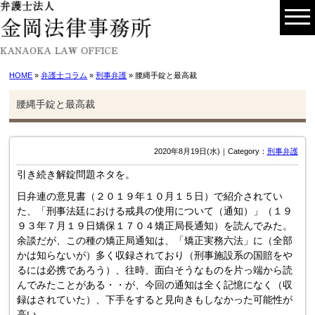
HOME
»
弁護士コラム
»
刑事弁護
» 腰縄手錠と最高裁
腰縄手錠と最高裁
2020年8月19日(水)｜Category：
刑事弁護
引き続き解錠問題ネタを。
日弁連の意見書（２０１９年１０月１５日）で紹介されてい
た、「刑事法廷における戒具の使用について（通知）」（１９
９３年７月１９日矯保１７０４矯正局長通知）を読んでみた。
余談だが、この種の矯正局通知は、「矯正実務六法」に（全部
かは知らないが）多く収録されており（刑事施設系の国賠をや
るには必携であろう）、往時、面白そうなものを片っ端から読
んでみたことがある・・が、今回の通知は全く記憶になく（収
録はされていた）、下手をすると見向きもしなかった可能性が
高い。