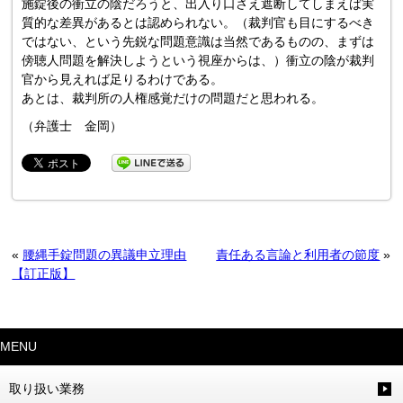
施錠後の衝立の陰だろうと、出入り口さえ遮断してしまえば実
質的な差異があるとは認められない。（裁判官も目にするべき
ではない、という先鋭な問題意識は当然であるものの、まずは
傍聴人問題を解決しようという視座からは、）衝立の陰が裁判
官から見えれば足りるわけである。
あとは、裁判所の人権感覚だけの問題だと思われる。
（弁護士 金岡）
«
腰縄手錠問題の異議申立理由
責任ある言論と利用者の節度
»
【訂正版】
MENU
取り扱い業務