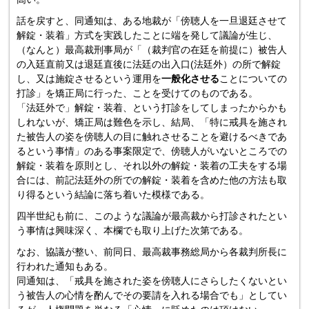
話を戻すと、同通知は、ある地裁が「傍聴人を一旦退廷させて
解錠・装着」方式を実践したことに端を発して議論が生じ、
（なんと）最高裁刑事局が「（裁判官の在廷を前提に）被告人
の入廷直前又は退廷直後に法廷の出入口(法廷外）の所で解錠
し、又は施錠させるという運用を
一般化させる
ことについての
打診」を矯正局に行った、ことを受けてのものである。
「法廷外で」解錠・装着、という打診をしてしまったからかも
しれないが、矯正局は難色を示し、結局、「特に戒具を施され
た被告人の姿を傍聴人の目に触れさせることを避けるべきであ
るという事情」のある事案限定で、傍聴人がいないところでの
解錠・装着を原則とし、それ以外の解錠・装着の工夫をする場
合には、前記法廷外の所での解錠・装着を含めた他の方法も取
り得るという結論に落ち着いた模様である。
四半世紀も前に、このような議論が最高裁から打診されたとい
う事情は興味深く、本欄でも取り上げた次第である。
なお、協議が整い、前同日、最高裁事務総局から各裁判所長に
行われた通知もある。
同通知は、「戒具を施された姿を傍聴人にさらしたくないとい
う被告人の心情を酌んでその要請を入れる場合でも」としてい