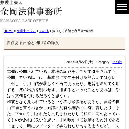
HOME
»
弁護士コラム
»
その他
» 責任ある言論と利用者の節度
責任ある言論と利用者の節度
2020年8月22日(土)｜Category：
その他
本欄は公開されている。本欄の記述をどこぞで引用されても、
公開している以上は、基本的に文句を付ける筋合いではない
（但し、引用目的が著しく不当であったり、趣旨を歪めて引用
する、逆に出所を明示せず引用するといったことがあれば、や
はり文句を付けるだろうと思う）。
誰彼となく見られているというのは緊張感があるが、言論の自
由市場と言うべきか、知識の共有や経験の共有に資したり、ま
た、正当に引用されたり批判されたりして相互に高めあってい
くものがあれば良いと思い、手間暇かけて執筆するわけである
（従って、時にツイッターで弄られたりもするようだが、一向