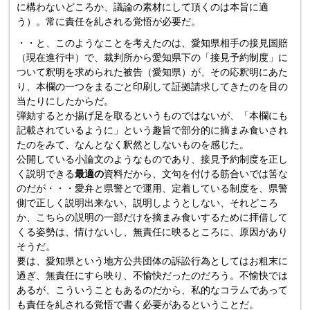
に構わないどころか、議論の素材にして頂くのは本旨に適
う）。常に責任を糺される覚悟が必要だ。
・・と、このようなことを考えたのは、愛知県相手の接見国賠
（現在進行中）で、裁判所から愛知県下の「接見予約制度」に
ついて釈明を求められた被告（愛知県）が、その応釈明にあた
り、本欄の一つをまるごと印刷して証拠請求してきたのを目の
当たりにしたからだ。
弾劾するとか揚げ足を取るというものではないが、「本欄にも
記載されているように」という趣旨で部分的に摘まみ食いされ
たのをみて、なんとなく釈然としないものを感じた。
公開している小論文のようなものであり、接見予約制度を正し
く説明できる
最適の
資料だから、文句を付ける筋合いでは筈な
のだが・・・愛弁と県警とで運用、定着している制度を、県警
側で正しく説明出来ない、説明しようとしない、それどころ
か、こちらの説明の一部だけを摘まみ食いするために拝借して
くる姿勢は、情けないし、無責任に映るところに、原因があり
そうだ。
要は、愛知県という地方公共団体の訴訟行為としてはお粗末に
過ぎ、無責任にすら映り、不愉快だったのだろう。不愉快では
あるが、こういうこともあるのだから、私的なコラムであって
も責任を糺される覚悟で書く必要があるということだ。