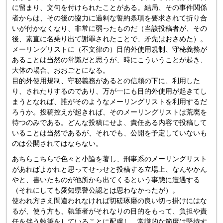
に留まり、文句を付けられたことがある。結局、その事件関係
者からは、その後の協力に過剰な誓約条項を要求されて折り合
いが付かなくなり、非常に弱ったものだ（当該投稿者が、その
後、素直に名乗り出て謝罪されたことで、矛先はおさめた）。
メーリングリストに（不文律の）目的外使用規制、守秘義務が
あることは当然の常識だと思うが、時にこういうことが起き、
大体の場合、おおごとになる。
目的外使用規制、守秘義務があるとの信頼の下に、利用した
り、されたりするのであり、万が一にも目的外使用が起きてし
まうとなれば、誰がそのようなメーリングリストを利用するだ
ろうか。投稿控えが起きれば、そのメーリングリストは荒廃を
待つのみである。どんな投稿にせよ、責任ある内容で投稿して
いることは当然であるが、それでも、公開を予定していないも
のは公開されてはならない。
あちらこちらで色々と小論を著し、刑事系のメーリングリスト
があればよかれと思ってせっせと投稿する立場上、なんやかん
やと、書いたものが他所から出てくるという事態に遭遇する
（それにしても愛知県警公認とは思わなかったが）。
使われ方さえ間違われなければ切磋琢磨の良い切っ掛けにはな
るが、使う方も、執筆者がそれなりの目的をもって、負担や責
任を伴う執筆をしていることに配慮し、常識的な節度は堅持す