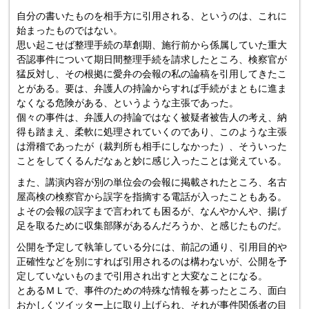
自分の書いたものを相手方に引用される、というのは、これに
始まったものではない。
思い起こせば整理手続の草創期、施行前から係属していた重大
否認事件について期日間整理手続を請求したところ、検察官が
猛反対し、その根拠に愛弁の会報の私の論稿を引用してきたこ
とがある。要は、弁護人の持論からすれば手続がまともに進ま
なくなる危険がある、というような主張であった。
個々の事件は、弁護人の持論ではなく被疑者被告人の考え、納
得も踏まえ、柔軟に処理されていくのであり、このような主張
は滑稽であったが（裁判所も相手にしなかった）、そういった
ことをしてくるんだなぁと妙に感じ入ったことは覚えている。
また、講演内容が別の単位会の会報に掲載されたところ、名古
屋高検の検察官から誤字を指摘する電話が入ったこともある。
よその会報の誤字まで言われても困るが、なんやかんや、揚げ
足を取るために収集部隊があるんだろうか、と感じたものだ。
公開を予定して執筆している分には、前記の通り、引用目的や
正確性などを別にすれば引用されるのは構わないが、公開を予
定していないものまで引用され出すと大変なことになる。
とあるＭＬで、事件のための特殊な情報を募ったところ、面白
おかしくツイッター上に取り上げられ、それが事件関係者の目