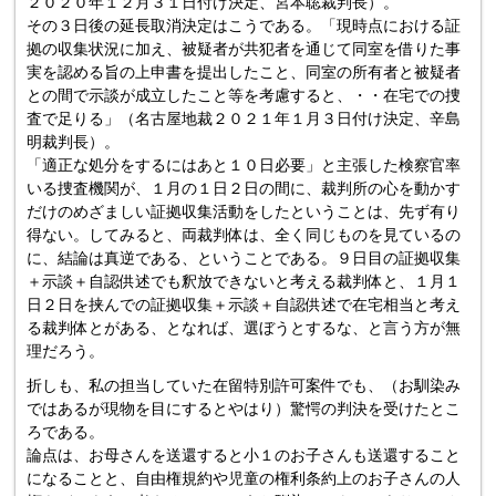
２０２０年１２月３１日付け決定、宮本聡裁判長）。
その３日後の延長取消決定はこうである。「現時点における証
拠の収集状況に加え、被疑者が共犯者を通じて同室を借りた事
実を認める旨の上申書を提出したこと、同室の所有者と被疑者
との間で示談が成立したこと等を考慮すると、・・在宅での捜
査で足りる」（名古屋地裁２０２１年１月３日付け決定、辛島
明裁判長）。
「適正な処分をするにはあと１０日必要」と主張した検察官率
いる捜査機関が、１月の１日２日の間に、裁判所の心を動かす
だけのめざましい証拠収集活動をしたということは、先ず有り
得ない。してみると、両裁判体は、全く同じものを見ているの
に、結論は真逆である、ということである。９日目の証拠収集
＋示談＋自認供述でも釈放できないと考える裁判体と、１月１
日２日を挟んでの証拠収集＋示談＋自認供述で在宅相当と考え
る裁判体とがある、となれば、選ぼうとするな、と言う方が無
理だろう。
折しも、私の担当していた在留特別許可案件でも、（お馴染み
ではあるが現物を目にするとやはり）驚愕の判決を受けたとこ
ろである。
論点は、お母さんを送還すると小１のお子さんも送還すること
になることと、自由権規約や児童の権利条約上のお子さんの人