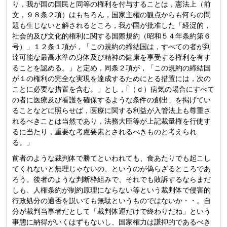
り，我が国の国民と同等の権利を付与することは，憲法上（前
文，９８条２項）はもちろん，国家主権の観点からも何らの問
題も生じないと解されるところ，我が国が批准した「経浞的，
社会的及び文化的権利に関する国際規約（昭和５４年条約第６
号）」１２条１項が，「この規約の締結国は，すべての者が到
達可能な最高水準の身体及び精神の健康を享受する権利を有す
ることを認める。」と定め，同条２項が，「この規約の締結国
が１の権利の完全な実現を達成するためにとる措置には，次の
ことに必要な措置を含む。」とし，｢（ｄ）病気の場合にすべて
の者に医療及び看護を確保するような条件の創出」を掲げてい
ることなどに照らせば，医療に関する利益が入管法上も尊重さ
れるべきことは当然であり，法務大臣等が上記裁量権を行使す
るに当たり，重要な考慮要素とされるべきものと考えられ
る。」
前者のような裁判体で勝てといわれても、食あたりでも起こし
てくれないと無理じゃないの、というのが偽らざるところであ
ろう。後者のような判断枠組みで、それでも敗訴するならまだ
しも、人権条約が制約原理にならない等という裁判体で侵害的
行政処分の適否を説いても無駄というものではないか・・。自
分が裁判当事者だとして「裁判体運だけで終わりだね」という
事態に納得がいくはずもないし、国家権力は謙抑的であるべき