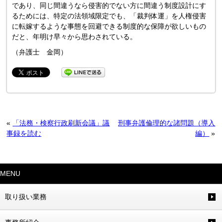
であり、同じ間違うなら侵害的でない方に間違う制度設計にす
るためには、特定の法領域限定でも、「裁判体運」を人権侵害
に転嫁するような事態を回避できる制度的な保障が欲しいもの
だと、年明け早々から思わされている。
（弁護士 金岡）
«
「法務・検察行政刷新会議」議
刑事弁護倫理的な諸問題（導入
事録を読む
編）
»
MENU
取り扱い業務