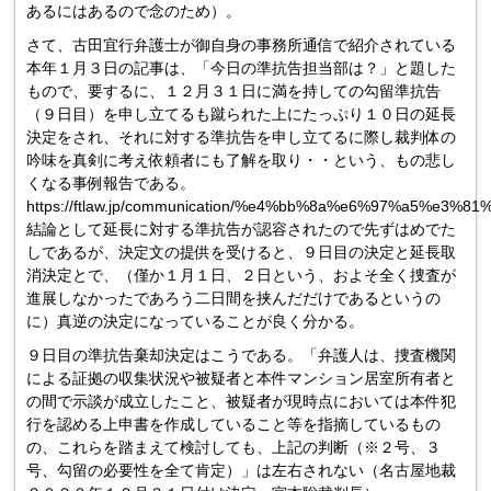
あるにはあるので念のため）。
さて、古田宜行弁護士が御自身の事務所通信で紹介されている
本年１月３日の記事は、「今日の準抗告担当部は？」と題した
もので、要するに、１２月３１日に満を持しての勾留準抗告
（９日目）を申し立てるも蹴られた上にたっぷり１０日の延長
決定をされ、それに対する準抗告を申し立てるに際し裁判体の
吟味を真剣に考え依頼者にも了解を取り・・という、もの悲し
くなる事例報告である。
https://ftlaw.jp/communication/%e4%bb%8a%e6%97%a5%
結論として延長に対する準抗告が認容されたので先ずはめでた
しであるが、決定文の提供を受けると、９日目の決定と延長取
消決定とで、（僅か１月１日、２日という、およそ全く捜査が
進展しなかったであろう二日間を挟んだだけであるというの
に）真逆の決定になっていることが良く分かる。
９日目の準抗告棄却決定はこうである。「弁護人は、捜査機関
による証拠の収集状況や被疑者と本件マンション居室所有者と
の間で示談が成立したこと、被疑者が現時点においては本件犯
行を認める上申書を作成していること等を指摘しているもの
の、これらを踏まえて検討しても、上記の判断（※２号、３
号、勾留の必要性を全て肯定）」は左右されない（名古屋地裁