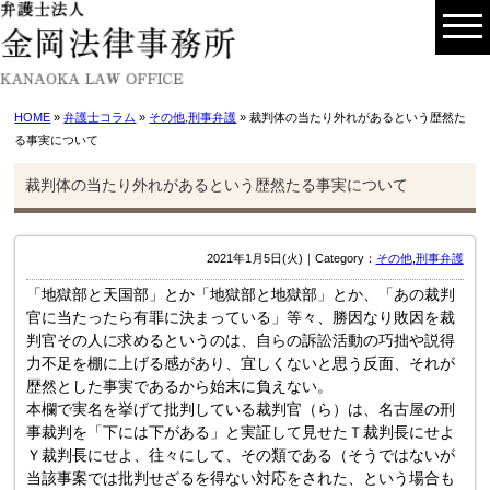
HOME
»
弁護士コラム
»
その他
,
刑事弁護
» 裁判体の当たり外れがあるという歴然た
る事実について
裁判体の当たり外れがあるという歴然たる事実について
2021年1月5日(火)｜Category：
その他
,
刑事弁護
「地獄部と天国部」とか「地獄部と地獄部」とか、「あの裁判
官に当たったら有罪に決まっている」等々、勝因なり敗因を裁
判官その人に求めるというのは、自らの訴訟活動の巧拙や説得
力不足を棚に上げる感があり、宜しくないと思う反面、それが
歴然とした事実であるから始末に負えない。
本欄で実名を挙げて批判している裁判官（ら）は、名古屋の刑
事裁判を「下には下がある」と実証して見せたＴ裁判長にせよ
Ｙ裁判長にせよ、往々にして、その類である（そうではないが
当該事案では批判せざるを得ない対応をされた、という場合も