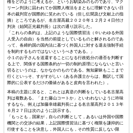
権をどのように考えるか、というお馴染みのものであり、マク
リーン判決に囚われてか国際人権法をまともに理解できない日
本の裁判官が国際的に笑われている（但し伝聞及び文献上の指
摘）ところであるが、名古屋高裁２０２０年１２月２４日付け
判決（始関正光裁判長）は次の通り説示した。
「これらの条約は、上記のような国際慣習法（※いわゆる外国
人受入の自由）を当然の前提としているものと解されるのであ
って、各締約国の国内法に基づく外国人に対する退去強制手続
を制約するものではないというべきである。」
小１のお子さんを送還することになる行政処分の適否を判断す
る上で、関係する国際条約が一切の制約原理にならないと言い
切るというのは、なかなかのものである。無知蒙昧もここまで
行くといっそ、すがすがしい（ある弁護士からは、翻訳して国
際的に公表するだけの価値があると皮肉を言われた）。
本稿の主題に戻ると、これとは真逆の判断をしている名古屋高
判は複数ある。「また藤山コートか」といわれないように吟味
するなら、例えば加藤幸雄裁判長による名古屋高判２０１３年
６月２７日は次のように説示する。
「もっとも，国家が，自らの判断として，あるいは外国や国際
機関との交渉の結果，上記国際慣習法に基づく権限を謙抑的に
行使することを決意し，外国人にも，その性質に反しない限