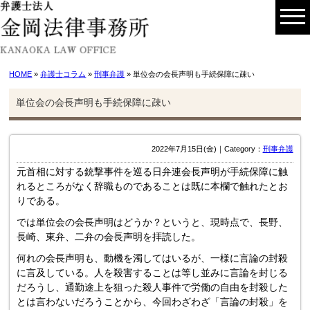
HOME
»
弁護士コラム
»
刑事弁護
» 単位会の会長声明も手続保障に疎い
単位会の会長声明も手続保障に疎い
2022年7月15日(金)｜Category：
刑事弁護
元首相に対する銃撃事件を巡る日弁連会長声明が手続保障に触
れるところがなく辞職ものであることは既に本欄で触れたとお
りである。
では単位会の会長声明はどうか？というと、現時点で、長野、
長崎、東弁、二弁の会長声明を拝読した。
何れの会長声明も、動機を濁してはいるが、一様に言論の封殺
に言及している。人を殺害することは等し並みに言論を封じる
だろうし、通勤途上を狙った殺人事件で労働の自由を封殺した
とは言わないだろうことから、今回わざわざ「言論の封殺」を