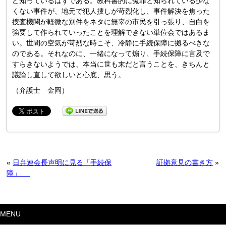
ど知っているはずである。教科書的に冤罪と知られている少な
くない事件が、地元で犯人捜しが苛烈化し、事件解決を焦った
捜査機関が軽微な別件をネタに無辜の市民を引っ張り、自白を
強要して作られていったことを理解できない単位会ではあるま
い。世間の空気が苛烈な時こそ、冷静に手続保障に拠るべきな
のである。それなのに、一緒になって煽り、手続保障に言及で
すらきないようでは、本当に世も末だと言うことを、きちんと
議論し直して欲しいと心底、思う。
（弁護士 金岡）
«
日弁連会長声明に見る「手続保
証拠意見の書き方
»
障」
MENU