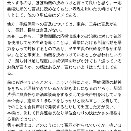
云々するのは、ほぼ動機の決めつけと言って良いと思う。一応
萎縮効果的な言及に読めなくもない表現を用いた長崎はギリギ
リとして、他の３単位会はダメである。
他方、手続保障への言及については、東弁、二弁は言及があ
り、長野、長崎は言及がない。
東弁、二弁も、「選挙期間の応援演説中の政治家に対して銃器
を使用してその生命を奪うことは、選挙における言論活動を暴
力をもって封殺するものであり、民主主義の根幹を揺るがす暴
挙」などと事実上、動機を決めつけているとしか思われないの
で、幾ら付け足し程度に手続保障を呼びかけても「煽っている
お前が言うか」の感はあるが、言わないよりはまだましであ
る。
前にも述べているとおり、こういう時にこそ、手続保障の精神
をきちんと理解できているかが剥き出しになるのだろう。新聞
片手に無責任な居酒屋談義をする次元で会長声明を出している
単位会は、憲法３１条以下をしっかりと読み直し、反省して、
そのことを会長声明で発表するなりして出直した方が良い。
本欄は、決して日弁連会長なり単位会なりの浅はかさを揶揄す
る目的ではない。
我々弁護士は、どのようにして冤罪が作られていくか、痛いほ