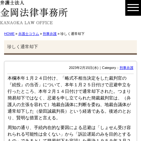
HOME
»
弁護士コラム
»
刑事弁護
» 珍しく通常却下
珍しく通常却下
2023年2月15日(水)｜Category：
刑事弁護
本欄本年１月２４日付け、「略式不相当決定をした裁判官の
『続投』の当否」について、本年１月２５日付けで忌避申立を
行ったところ、本年２月１４日付けで通常却下された。つまり
簡易却下ではなく、忌避を申し立てられた簡裁裁判官は、（弁
護人の主張を容れて）地裁合議体に判断を委ね、地裁合議体が
通常却下した（柴田誠裁判長）という経過である。後述のとお
り、賢明な措置と言える。
周知の通り、手続内在的な要因による忌避は「しょせん受け容
れられる可能性は全くない」から「訴訟遅延のみを目的とする
もの」であるとして簡易却下を容認した最決１９５９年３月２