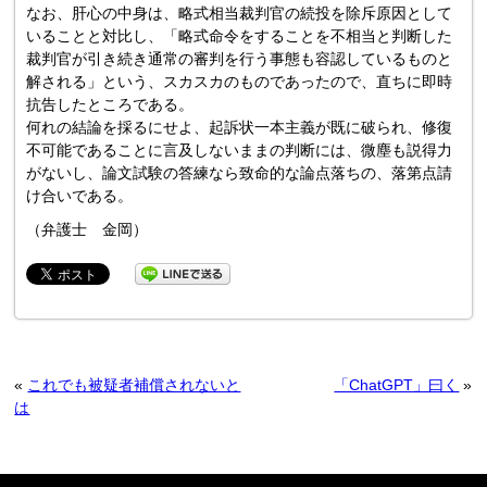
なお、肝心の中身は、略式相当裁判官の続投を除斥原因として
いることと対比し、「略式命令をすることを不相当と判断した
裁判官が引き続き通常の審判を行う事態も容認しているものと
解される」という、スカスカのものであったので、直ちに即時
抗告したところである。
何れの結論を採るにせよ、起訴状一本主義が既に破られ、修復
不可能であることに言及しないままの判断には、微塵も説得力
がないし、論文試験の答練なら致命的な論点落ちの、落第点請
け合いである。
（弁護士 金岡）
«
これでも被疑者補償されないと
「ChatGPT」曰く
»
は