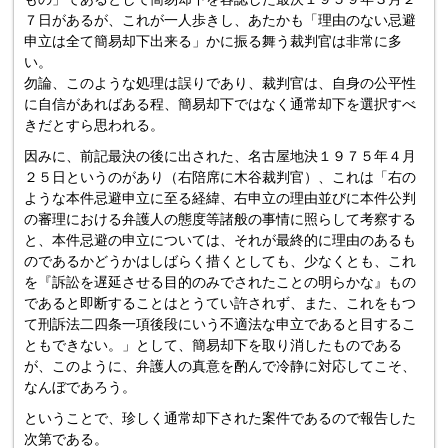
７日があるが、これが一人歩きし、あたかも「理由のない忌避
申立は全て簡易却下出来る」かに振る舞う裁判官は非常に多
い。
勿論、このような処理は誤りであり、裁判官は、自身の公平性
に自信があればある程、簡易却下ではなく通常却下を選択すべ
きだとすら思われる。
因みに、前記最決の後に出された、名古屋地決１９７５年４月
２５日というのがあり（右陪席に木谷裁判官）、これは「右の
ような本件忌避申立に至る経緯、右申立の理由並びに本件公判
の審理における弁護人の態度等諸般の事情に照らして考察する
と、本件忌避の申立については、それが最終的に理由のあるも
のであるかどうかはしばらく措くとしても、少なくとも、これ
を『訴訟を遅延させる目的のみでされたことの明らかな』もの
であると即断することはとうてい許されず、また、これをもつ
て刑訴法二四条一項後段にいう不適法な申立であると目するこ
ともできない。」として、簡易却下を取り消したものである
が、このように、弁護人の真意を酌んで冷静に対応してこそ、
なんぼであろう。
ということで、珍しく通常却下された案件であるので報告した
次第である。