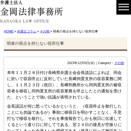
HOME
»
弁護士コラム
»
その他
» 弱者の視点を持たない役所仕事
弱者の視点を持たない役所仕事
2023年12月6日(水)｜Category：
その他
本年１１月２８日付け長崎県弁護士会会長談話によれば、同会
に於いて収容停止に反対していた長﨑拘置支所の収容業務に関
し、１１月２３日（祝日）、長﨑刑務所から同拘置支所の被収
容者を移収し同拘置支所の収容業務を停止したとの通知を受け
た、ということで強い抗議が表明されている。
会長談話が何に怒っているかというと、（収容停止を敢行した
ことにも勿論であるが）事前に移収日を明かすことなく、不意
打ちで移収を敢行し、それを事後報告でしかも祝日に伝達して
くるという遣り口に対してである。翌２４日の接見が空振りに
なってしまった会員もいた模様である（接見に行って施設丸ご