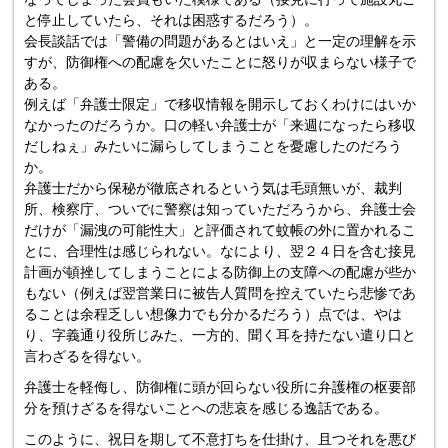
と停止していたら、それは困惑するだろう）。
会長談話では「警備の問題があるとはいえ」と一定の理解を示
すが、防御権への配慮を欠いたことに怒りが収まらない様子で
ある。
例えば「弁護士限定」で移収情報を開示しておくわけにはいか
なかったのだろうか。口の軽い弁護士が「来週になったら移収
だしねぇ」みたいに漏らしてしまうことを憂慮したのだろう
か。
弁護士だから保秘が徹底されるという気は毛頭無いが、裁判
所、検察庁、ついでに警察は知っていただろうから、弁護士会
だけが「漏洩の可能性大」と評価されて蚊帳の外に置かれるこ
とに、合理性は感じられない。なにより、翌２４日を含む接見
計画が頓挫してしまうことによる防御上の支障への配慮が些か
もない（例えば翌営業日に被告人質問を控えていたら悲惨であ
ることは余程乏しい想像力でも分かるだろう）点では、やは
り、字義通り役所じみた、一方的、聞く耳を持たない遣り口と
言わざるを得ない。
弁護士を軽侮し、防御権に頭が回らない役所に弁護権の枢要部
分を預けざるを得ないことへの悲哀を感じる逸話である。
このように、祝日を期して不意打ちを仕掛け、且つそれを悪び