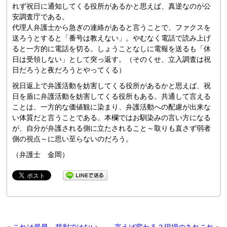
れず祝日に通知してくる役所があるかと思えば、真逆なのが公
安調査庁である。
代理人弁護士から急ぎの連絡があると言うことで、ファクスを
送ろうとすると「番号は教えない」。やむなく電話で読み上げ
ると一方的に電話を切る。しょうことなしに電報を送るも「休
日は受領しない」として突っ返す。（そのくせ、立入調査は祝
日だろうと夜だろうとやってくる）
祝日返上で弁護活動を妨害してくる役所があるかと思えば、祝
日を盾に弁護活動を妨害してくる役所もある。共通して言える
ことは、一方的な価値観に染まり、弁護活動への配慮が出来な
い体質だと言うことである。本欄ではお馴染みの言い方になる
が、自分が弁護される側に立たされること～取りも直さず弱者
側の視点～に思い至らないのだろう。
（弁護士 金岡）
«
これは最早、裁判ではない
言えば変わる？現場のあれこれ
»