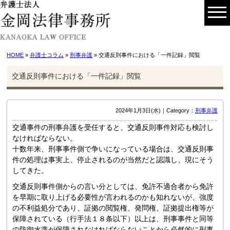
HOME
»
弁護士コラム
»
刑事弁護
» 交通反則事件における「一件記録」閲覧
交通反則事件における「一件記録」閲覧
2024年1月3日(水)｜Category：
刑事弁護
交通事件の刑事弁護を受任すると、交通反則事件対応も検討し
なければならない。
十数年来、刑事事件側で争いになっている場合は、交通反則事
件の処理は事実上、停止されるのが当然だと認識し、現にそう
してきた。
交通反則事件側からの言い分としては、免許不適合者から免許
を早期に取り上げる必要性が言われるのかも知れないが、強度
の不利益処分であり、証拠の閲覧権、発問権、証拠提出権等が
保障されている（行手法１８条以下）以上は、刑事事件と同等
の防御水準が保障されなければならないことから必然的に刑事