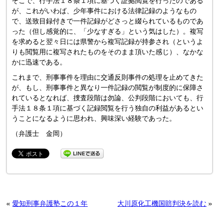
そこで、行手法１８条１項に基づく証拠閲覧を行ったのである
が、これがいわば、少年事件における法律記録のようなもの
で、送致目録付きで一件記録がどさっと綴られているものであ
った（但し感覚的に、「少なすぎる」という気はした）。複写
を求めると翌々日には県警から複写記録が持参され（というよ
りも閲覧用に複写されたものをそのまま頂いた感じ）、なかな
かに迅速である。
これまで、刑事事件を理由に交通反則事件の処理を止めてきた
が、もし、刑事事件と異なり一件記録の閲覧が制度的に保障さ
れているとなれば、捜査段階は勿論、公判段階においても、行
手法１８条１項に基づく記録閲覧を行う独自の利益があるとい
うことになるように思われ、興味深い経験であった。
（弁護士 金岡）
«
愛知刑事弁護塾この１年
大川原化工機国賠判決を読む
»