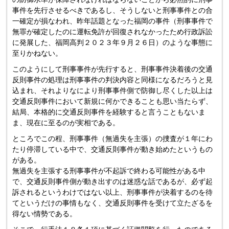
事件を先行させるべきであるし、そうしないと刑事事件との合
一確定が損なわれ、昨年話題となった福岡の事件（刑事事件で
無罪が確定したのに運転免許が回復されなかったため行政訴訟
に発展した、福岡高判２０２３年９月２６日）のような事態に
至りかねない。
このようにして刑事事件が先行すると、刑事事件決着後の交通
反則事件の処理は刑事事件の判決内容と同様になるだろうと見
込まれ、それよりなにより刑事事件側で防御し尽くした以上は
交通反則事件において新規に何かできることも思い当たらず、
結局、本格的に交通反則事件を経験すると言うこともないま
ま、現在に至るのが実相である。
ところでこの程、刑事事件（無過失を主張）の捜査が１年にわ
たり停滞している中で、交通反則事件が動き始めたというもの
がある。
無過失を主張する刑事事件が不起訴で終わる可能性がある中
で、交通反則事件側が動き出すのは迷惑な話であるが、必ず起
訴されるというわけではない以上、刑事事件が決着するのを待
てというだけの事情もなく、交通反則事件を受けて立たざるを
得ない情勢である。