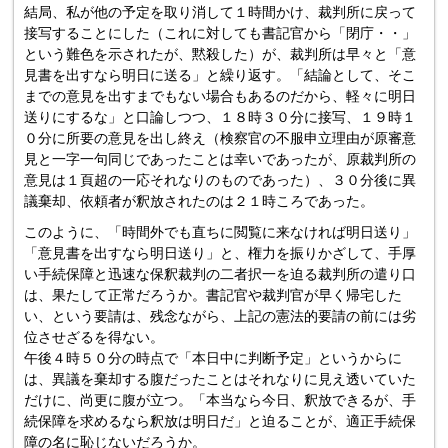
結局、私が他の予定を取り消して１時間かけ、裁判所に戻って
接写することにした（これに対しても書記官から「閉庁・・」
という難色を示されたが、黙殺した）が、裁判所は早々と「意
見書を出すなら明日に送る」と繰り返す。「結論として、そこ
までの意見を出すまでもない場合もあるのだから、軽々に明日
送りにするな」と口論しつつ、１８時３０分に接写、１９時１
０分に所要の意見を出し終え（検察官の不服申立理由が原審意
見と一字一句同じであったことは幸いであったが、原裁判所の
意見は１頁超の一応それなりのものであった）、３０分後に異
議棄却、依頼者が釈放されたのは２１時ころであった。
このように、「時間外でも直ちに閲覧に来なければ明日送り」
「意見書を出すなら明日送り」と、権力を振りかざして、手厚
い手続保障と迅速な保釈裁判の二者択一を迫る裁判所の遣り口
は、果たして正常だろうか。書記官や裁判官が早く帰宅した
い、という要請は、残念ながら、上記の憲法的要請の前には劣
位させざるを得ない。
午後４時５０分の時点で「本日中に判断予定」というからに
は、異議を棄却する腹だったことはそれなりに見え透いていた
だけに、尚更に腹が立つ。「本当なら今日、釈放できるが、手
続保障を求めるなら釈放は明日だ」と迫ることが、適正手続保
障の名に恥じないだろうか。