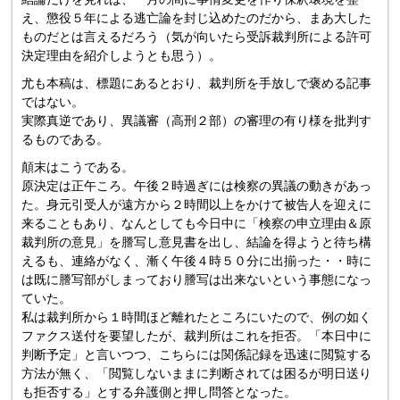
え、懲役５年による逃亡論を封じ込めたのだから、まあ大した
ものだとは言えるだろう（気が向いたら受訴裁判所による許可
決定理由を紹介しようとも思う）。
尤も本稿は、標題にあるとおり、裁判所を手放しで褒める記事
ではない。
実際真逆であり、異議審（高刑２部）の審理の有り様を批判す
るものである。
顛末はこうである。
原決定は正午ころ。午後２時過ぎには検察の異議の動きがあっ
た。身元引受人が遠方から２時間以上をかけて被告人を迎えに
来ることもあり、なんとしても今日中に「検察の申立理由＆原
裁判所の意見」を謄写し意見書を出し、結論を得ようと待ち構
えるも、連絡がなく、漸く午後４時５０分に出揃った・・時に
は既に謄写部がしまっており謄写は出来ないという事態になっ
ていた。
私は裁判所から１時間ほど離れたところにいたので、例の如く
ファクス送付を要望したが、裁判所はこれを拒否。「本日中に
判断予定」と言いつつ、こちらには関係記録を迅速に閲覧する
方法が無く、「閲覧しないままに判断されては困るが明日送り
も拒否する」とする弁護側と押し問答となった。