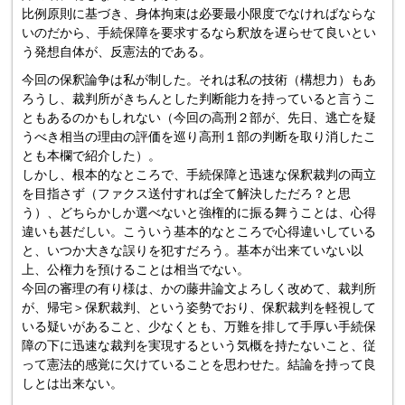
比例原則に基づき、身体拘束は必要最小限度でなければならな
いのだから、手続保障を要求するなら釈放を遅らせて良いとい
う発想自体が、反憲法的である。
今回の保釈論争は私が制した。それは私の技術（構想力）もあ
ろうし、裁判所がきちんとした判断能力を持っていると言うこ
ともあるのかもしれない（今回の高刑２部が、先日、逃亡を疑
うべき相当の理由の評価を巡り高刑１部の判断を取り消したこ
とも本欄で紹介した）。
しかし、根本的なところで、手続保障と迅速な保釈裁判の両立
を目指さず（ファクス送付すれば全て解決しただろ？と思
う）、どちらかしか選べないと強権的に振る舞うことは、心得
違いも甚だしい。こういう基本的なところで心得違いしている
と、いつか大きな誤りを犯すだろう。基本が出来ていない以
上、公権力を預けることは相当でない。
今回の審理の有り様は、かの藤井論文よろしく改めて、裁判所
が、帰宅＞保釈裁判、という姿勢でおり、保釈裁判を軽視して
いる疑いがあること、少なくとも、万難を排して手厚い手続保
障の下に迅速な裁判を実現するという気概を持たないこと、従
って憲法的感覚に欠けていることを思わせた。結論を持って良
しとは出来ない。