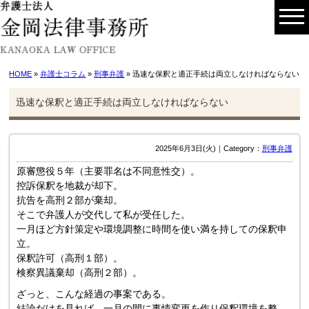
HOME
»
弁護士コラム
»
刑事弁護
» 迅速な保釈と適正手続は両立しなければならない
迅速な保釈と適正手続は両立しなければならない
2025年6月3日(火)｜Category：
刑事弁護
原審懲役５年（主要罪名は不同意性交）。
控訴保釈を地裁が却下。
抗告を高刑２部が棄却。
そこで弁護人が交代して私が受任した。
一月ほど方針策定や環境調整に時間を使い満を持しての保釈申
立。
保釈許可（高刑１部）。
検察異議棄却（高刑２部）。
ざっと、こんな経過の事案である。
結論だけを見れば、一月の間に事情変更を作り保釈環境を整