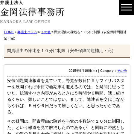
HOME
»
弁護士コラム
»
その他
» 問責理由の陳述を１０分に制限（安全保障問題補
足・完）
問責理由の陳述を１０分に制限（安全保障問題補足・完）
2015年9月19日(土)｜Category：
その他
安保問題関連報道を見ていて、野党が数日に亘りフィリバスタ
ーを展開すれば余裕で会期末を迎えるのでは、と疑問に思って
いた。抗議すべき内容があるときに５時間や６時間、話し続け
るくらい、難しいことではない。まして、陳述者を交代しなが
らやれば、５日や６日だって難しくない、と思ったからであ
る。
その疑問は、問責理由の陳述を与党の多数決で１０分に制限し
た、という報道を見て解消したのであるが、と同時に唖然とし
た。少数の意見を十分に検討した上で多数の結論が採用されて