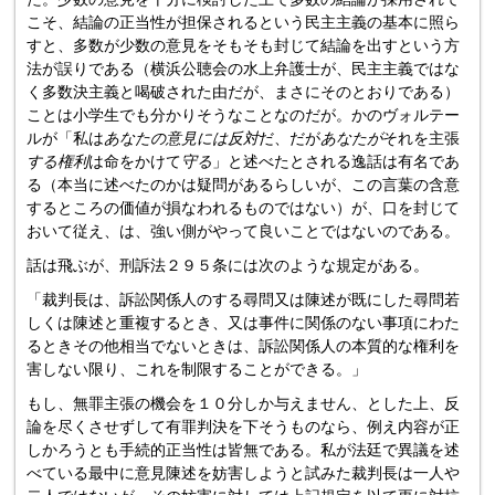
こそ、結論の正当性が担保されるという民主主義の基本に照ら
すと、多数が少数の意見をそもそも封じて結論を出すという方
法が誤りである（横浜公聴会の水上弁護士が、民主主義ではな
く多数決主義と喝破された由だが、まさにそのとおりである）
ことは小学生でも分かりそうなことなのだが。かのヴォルテー
ルが「私は
あなたの意見には反対
だ、だが
あなたが
それを主張
する権利
は命をかけて
守る
」と述べたとされる逸話は有名であ
る（本当に述べたのかは疑問があるらしいが、この言葉の含意
するところの価値が損なわれるものではない）が、口を封じて
おいて従え、は、強い側がやって良いことではないのである。
話は飛ぶが、刑訴法２９５条には次のような規定がある。
「裁判長は、訴訟関係人のする尋問又は陳述が既にした尋問若
しくは陳述と重複するとき、又は事件に関係のない事項にわた
るときその他相当でないときは、訴訟関係人の本質的な権利を
害しない限り、これを制限することができる。」
もし、無罪主張の機会を１０分しか与えません、とした上、反
論を尽くさせずして有罪判決を下そうものなら、例え内容が正
しかろうとも手続的正当性は皆無である。私が法廷で異議を述
べている最中に意見陳述を妨害しようと試みた裁判長は一人や