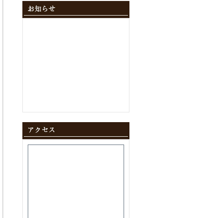
2024年12月
(10)
2024年11月
(9)
2024年10月
(11)
2024年9月
(8)
2024年8月
(8)
2024年7月
(9)
2024年6月
(12)
2024年5月
(10)
2024年4月
(10)
2024年3月
(10)
2024年2月
(9)
2024年1月
(8)
2023年12月
(10)
2023年11月
(11)
2023年10月
(9)
2023年9月
(9)
2023年8月
(10)
2023年7月
(8)
2023年6月
(11)
2023年5月
(9)
2023年4月
(9)
2023年3月
(11)
2023年2月
(8)