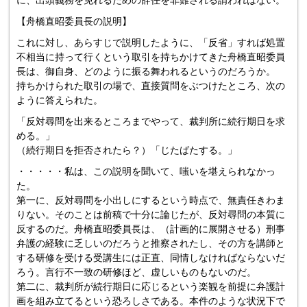
【舟橋直昭委員長の説明】
これに対し、あらすじで説明したように、「反省」すれば処置
不相当に持って行くという取引を持ちかけてきた舟橋直昭委員
長は、御自身、どのように振る舞われるというのだろうか。
持ちかけられた取引の場で、直接質問をぶつけたところ、次の
ように答えられた。
「反対尋問を出来るところまでやって、裁判所に続行期日を求
める。」
（続行期日を拒否されたら？）「じたばたする。」
・・・・・私は、この説明を聞いて、嗤いを堪えられなかっ
た。
第一に、反対尋問を小出しにするという時点で、無責任きわま
りない。そのことは前稿で十分に論じたが、反対尋問の本質に
反するのだ。舟橋直昭委員長は、（計画的に展開させる）刑事
弁護の経験に乏しいのだろうと推察されたし、その方を講師と
する研修を受ける受講生には正直、同情しなければならないだ
ろう。言行不一致の研修ほど、虚しいものもないのだ。
第二に、裁判所が続行期日に応じるという楽観を前提に弁護計
画を組み立てるという恐ろしさである。本件のような状況下で