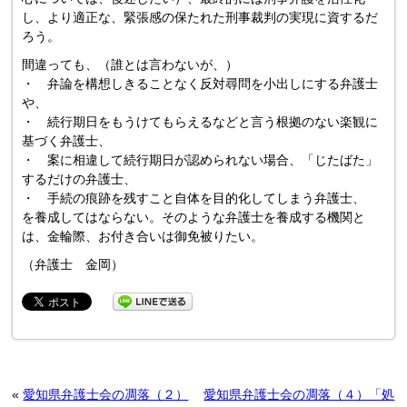
し、より適正な、緊張感の保たれた刑事裁判の実現に資するだ
ろう。
間違っても、（誰とは言わないが、）
・ 弁論を構想しきることなく反対尋問を小出しにする弁護士
や、
・ 続行期日をもうけてもらえるなどと言う根拠のない楽観に
基づく弁護士、
・ 案に相違して続行期日が認められない場合、「じたばた」
するだけの弁護士、
・ 手続の痕跡を残すこと自体を目的化してしまう弁護士、
を養成してはならない。そのような弁護士を養成する機関と
は、金輪際、お付き合いは御免被りたい。
（弁護士 金岡）
«
愛知県弁護士会の凋落（２）
愛知県弁護士会の凋落（４）「処