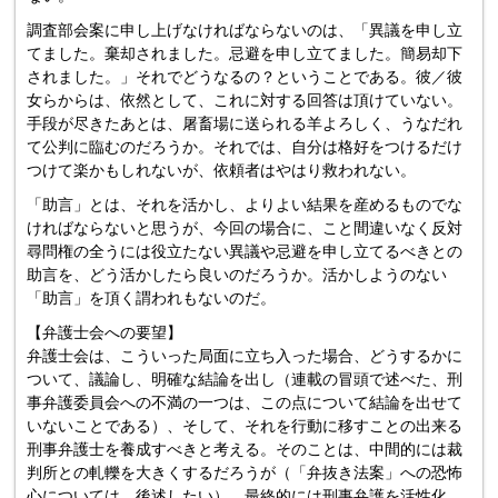
調査部会案に申し上げなければならないのは、「異議を申し立
てました。棄却されました。忌避を申し立てました。簡易却下
されました。」それでどうなるの？ということである。彼／彼
女らからは、依然として、これに対する回答は頂けていない。
手段が尽きたあとは、屠畜場に送られる羊よろしく、うなだれ
て公判に臨むのだろうか。それでは、自分は格好をつけるだけ
つけて楽かもしれないが、依頼者はやはり救われない。
「助言」とは、それを活かし、よりよい結果を産めるものでな
ければならないと思うが、今回の場合に、こと間違いなく反対
尋問権の全うには役立たない異議や忌避を申し立てるべきとの
助言を、どう活かしたら良いのだろうか。活かしようのない
「助言」を頂く謂われもないのだ。
【弁護士会への要望】
弁護士会は、こういった局面に立ち入った場合、どうするかに
ついて、議論し、明確な結論を出し（連載の冒頭で述べた、刑
事弁護委員会への不満の一つは、この点について結論を出せて
いないことである）、そして、それを行動に移すことの出来る
刑事弁護士を養成すべきと考える。そのことは、中間的には裁
判所との軋轢を大きくするだろうが（「弁抜き法案」への恐怖
心については、後述したい）、最終的には刑事弁護を活性化