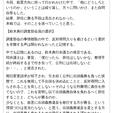
今回、処置方向に持って行かれかけた中で、「他にどうしろと
いうのか」ということは繰り返し、方々に問いかけ、また自問
自答もした。
結果、辞任に勝る手段は見出されなかった。
本稿では、そのことを述べていこうと思う。
【鈴木典行調査部会員の選択】
調査部会の事情聴取の中で、反対尋問入りを避けるという選択
を非難する声は聞かれなかったと記憶する。
中でも記憶にあるのは、鈴木典行弁護士の発言である。
同弁護士は、要旨、「僕だったら、辞任はしないかな。整理手
続が終結するまで付き合って、公判には出頭しないと
か・・。」と発言された。
期日変更請求が却下され、引き続く公判に出頭義務を負った状
態で、これを無視して不出頭を決め込むことと、反対尋問に入
らされることを良しとしない＝そのような公判審理に責任を持
てないので、これを宣明し以て出頭義務自体を免れるべく辞任
することと、どちらが勝るのか。
少なくとも、故意に出頭義務違反を敢行する方が勝る、という
理屈づけは見当たらない。と思う。出頭義務違反を是とする方
に、出頭義務を免れるための辞任を非難される謂われはない。