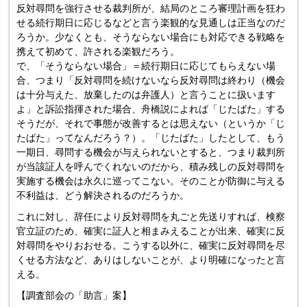
反対尋問を強行させる裁判所が、結局のところ審理計画を狂わ
せる続行期日に応じるなどと言う楽観的な見通しは正当なのだ
ろうか。少なくとも、そうならない場合にも対応できる戦略を
携えて初めて、許される楽観だろう。
で、「そうならない場合」＝続行期日に応じてもらえない場
合、つまり「反対尋問を続けないなら反対尋問は終わり（機会
は十分与えた、放棄したのは弁護人）と言うことに扱います
よ」と訴訟指揮された場合、舟橋説によれば「じたばた」する
そうだが、それで事態が改善するとは思えない（というか「じ
たばた」ってなんだろう？）。「じたばた」したとして、もう
一期日、尋問する機会が与えられないとすると、つまり裁判所
が当該証人を呼んでくれないのだから、積み残しの反対尋問を
実施する機会は永久に巡ってこない。そのことが防御に与える
不利益は、どう解決されるのだろうか。
これに対し、辞任により反対尋問を丸ごと先送りすれば、検察
官立証のため、確実に証人と相まみえることが出来、確実に反
対尋問をやりおおせる。こうする以外に、確実に反対尋問を尽
くせる方法など、ありはしないことが、より明確になったと言
える。
【調査部会の「助言」案】