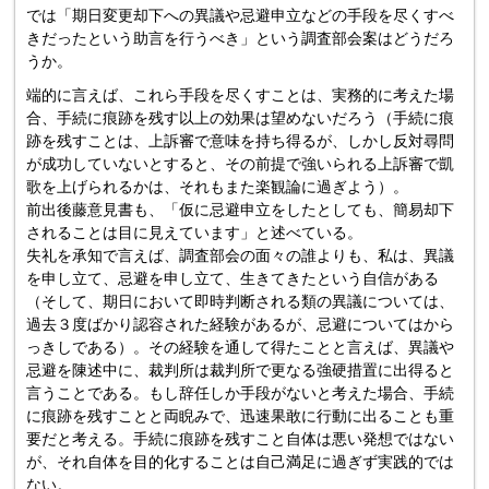
では「期日変更却下への異議や忌避申立などの手段を尽くすべ
きだったという助言を行うべき」という調査部会案はどうだろ
うか。
端的に言えば、これら手段を尽くすことは、実務的に考えた場
合、手続に痕跡を残す以上の効果は望めないだろう（手続に痕
跡を残すことは、上訴審で意味を持ち得るが、しかし反対尋問
が成功していないとすると、その前提で強いられる上訴審で凱
歌を上げられるかは、それもまた楽観論に過ぎよう）。
前出後藤意見書も、「仮に忌避申立をしたとしても、簡易却下
されることは目に見えています」と述べている。
失礼を承知で言えば、調査部会の面々の誰よりも、私は、異議
を申し立て、忌避を申し立て、生きてきたという自信がある
（そして、期日において即時判断される類の異議については、
過去３度ばかり認容された経験があるが、忌避についてはから
っきしである）。その経験を通して得たことと言えば、異議や
忌避を陳述中に、裁判所は裁判所で更なる強硬措置に出得ると
言うことである。もし辞任しか手段がないと考えた場合、手続
に痕跡を残すことと両睨みで、迅速果敢に行動に出ることも重
要だと考える。手続に痕跡を残すこと自体は悪い発想ではない
が、それ自体を目的化することは自己満足に過ぎず実践的では
ない。