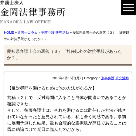
HOME
»
弁護士コラム
»
刑事弁護
,
研究活動
» 愛知県弁護士会の凋落（３）「辞任以
外の対抗手段があったか？」
愛知県弁護士会の凋落（３）「辞任以外の対抗手段があった
か？」
2018年1月15日(月)｜Category：
刑事弁護
,
研究活動
【反対尋問を避けるために他の方法があるか】
前稿（２）で、反対尋問に入ること自体が間違いであることが
確認できた。
そして、後藤弁護士は、それを避けるには辞任しか方法が残さ
れていなかったと意見されている。私も全く同感である。事前
に展開予測した結果、最も合理的な選択肢が辞任であることは
既に結論づけて期日に臨んだのだから。