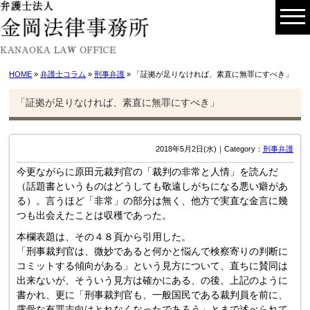
HOME
»
弁護士コラム
»
刑事弁護
» 「証拠が足りなければ、素直に無罪にすべき」
「証拠が足りなければ、素直に無罪にすべき」
2018年5月2日(水)｜Category：
刑事弁護
今更ながらに原田元裁判官の「裁判の非常と人情」を読んだ
（話題書というものはどうしても敬遠しがちになる悪い癖があ
る）。言うほど「非常」の部分は無く、他方で実直な金言に幾
つも出会えたことは収穫であった。
本欄表題は、その４８頁から引用した。
「刑事裁判官は、微妙であると何かと悩んで検察寄りの判断に
コミットする傾向がある」という見方について、直ちに賛同は
出来ないが、そういう見方は確かにある、の後、上記のように
書かれ、更に「刑事裁判官も、一般国民である裁判員を前に、
露骨な有罪志向はとれなくなったであろう」とまで述べられて