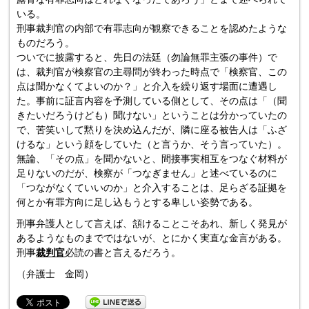
いる。
刑事裁判官の内部で有罪志向が観察できることを認めたような
ものだろう。
ついでに披露すると、先日の法廷（勿論無罪主張の事件）で
は、裁判官が検察官の主尋問が終わった時点で「検察官、この
点は聞かなくてよいのか？」と介入を繰り返す場面に遭遇し
た。事前に証言内容を予測している側として、その点は「（聞
きたいだろうけども）聞けない」ということは分かっていたの
で、苦笑いして黙りを決め込んだが、隣に座る被告人は「ふざ
けるな」という顔をしていた（と言うか、そう言っていた）。
無論、「その点」を聞かないと、間接事実相互をつなぐ材料が
足りないのだが、検察が「つなぎません」と述べているのに
「つながなくていいのか」と介入することは、足らざる証拠を
何とか有罪方向に足し込もうとする卑しい姿勢である。
刑事弁護人として言えば、頷けることこそあれ、新しく発見が
あるようなものまでではないが、とにかく実直な金言がある。
刑事
裁判官
必読の書と言えるだろう。
（弁護士 金岡）