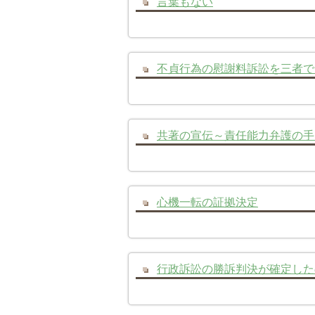
言葉もない
不貞行為の慰謝料訴訟を三者で
共著の宣伝～責任能力弁護の手
心機一転の証拠決定
行政訴訟の勝訴判決が確定した