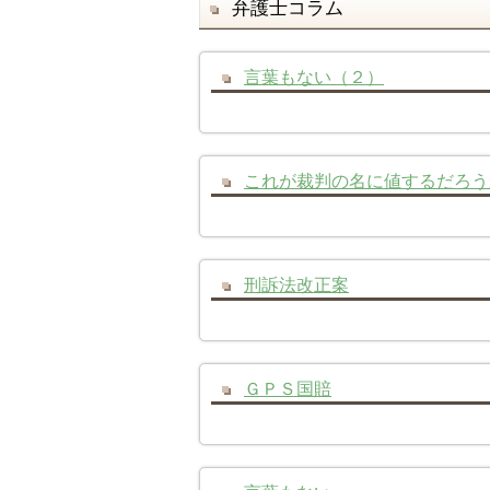
弁護士コラム
言葉もない（２）
これが裁判の名に値するだろう
刑訴法改正案
ＧＰＳ国賠