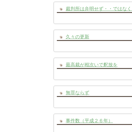
裁判所は弁明せず・・ではなく
久々の更新
最高裁が相次いで釈放を
無罪ならず
事件数（平成２６年）