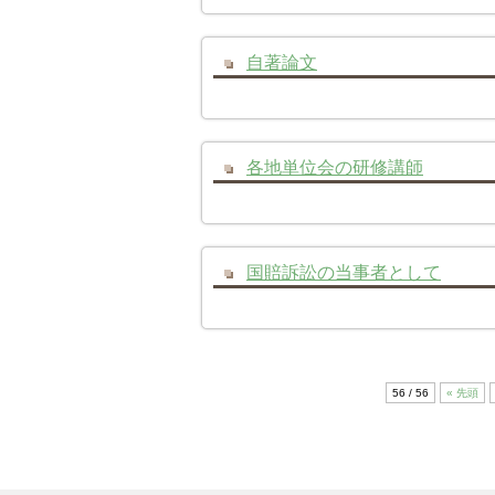
自著論文
各地単位会の研修講師
国賠訴訟の当事者として
56 / 56
« 先頭